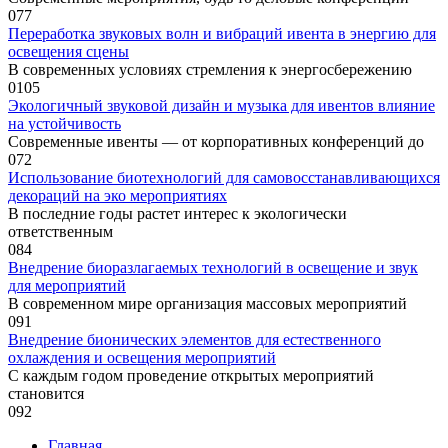
0
77
Переработка звуковых волн и вибраций ивента в энергию для
освещения сцены
В современных условиях стремления к энергосбережению
0
105
Экологичный звуковой дизайн и музыка для ивентов влияние
на устойчивость
Современные ивенты — от корпоративных конференций до
0
72
Использование биотехнологий для самовосстанавливающихся
декораций на эко мероприятиях
В последние годы растет интерес к экологически
ответственным
0
84
Внедрение биоразлагаемых технологий в освещение и звук
для мероприятий
В современном мире организация массовых мероприятий
0
91
Внедрение бионических элементов для естественного
охлаждения и освещения мероприятий
С каждым годом проведение открытых мероприятий
становится
0
92
Главная