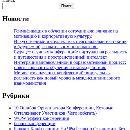
Поиск
Поиск
Новости
Геймификация в обучении сотрудников: влияние на
мотивацию и корпоративную культуру.
Искусственный интеллект как персональный наставник
в будущем образовательном пространстве.
Будущее научных конференций: виртуальная реальность
и путешествия в пространственный интеллект
Интеграция метавселенной в образовательный процесс:
новые горизонты обучения и взаимодействия.
Метаверсия научных конференций: виртуальная
реальность как новый уровень междисциплинарного
взаимодействия
Рубрики
10 Ошибок Организатора Конференции, Которые
Отталкивают Участников (Чего избегать)
WOW-эффект конференции
бизнес-конференции
Бюджет Конференции: На Чём Реально Сэкономить Без