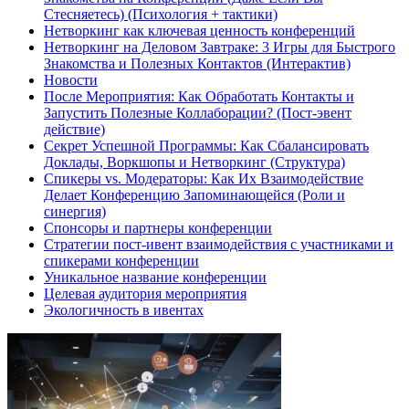
Стесняетесь) (Психология + тактики)
Нетворкинг как ключевая ценность конференций
Нетворкинг на Деловом Завтраке: 3 Игры для Быстрого
Знакомства и Полезных Контактов (Интерактив)
Новости
После Мероприятия: Как Обработать Контакты и
Запустить Полезные Коллаборации? (Пост-эвент
действие)
Секрет Успешной Программы: Как Сбалансировать
Доклады, Воркшопы и Нетворкинг (Структура)
Спикеры vs. Модераторы: Как Их Взаимодействие
Делает Конференцию Запоминающейся (Роли и
синергия)
Спонсоры и партнеры конференции
Стратегии пост-ивент взаимодействия с участниками и
спикерами конференции
Уникальное название конференции
Целевая аудитория мероприятия
Экологичность в ивентах