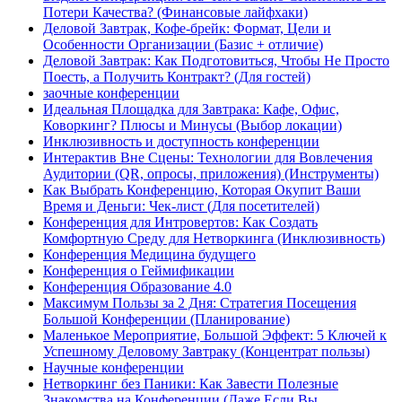
Потери Качества? (Финансовые лайфхаки)
Деловой Завтрак, Кофе-брейк: Формат, Цели и
Особенности Организации (Базис + отличие)
Деловой Завтрак: Как Подготовиться, Чтобы Не Просто
Поесть, а Получить Контракт? (Для гостей)
заочные конференции
Идеальная Площадка для Завтрака: Кафе, Офис,
Коворкинг? Плюсы и Минусы (Выбор локации)
Инклюзивность и доступность конференции
Интерактив Вне Сцены: Технологии для Вовлечения
Аудитории (QR, опросы, приложения) (Инструменты)
Как Выбрать Конференцию, Которая Окупит Ваши
Время и Деньги: Чек-лист (Для посетителей)
Конференция для Интровертов: Как Создать
Комфортную Среду для Нетворкинга (Инклюзивность)
Конференция Медицина будущего
Конференция о Геймификации
Конференция Образование 4.0
Максимум Пользы за 2 Дня: Стратегия Посещения
Большой Конференции (Планирование)
Маленькое Мероприятие, Большой Эффект: 5 Ключей к
Успешному Деловому Завтраку (Концентрат пользы)
Научные конференции
Нетворкинг без Паники: Как Завести Полезные
Знакомства на Конференции (Даже Если Вы