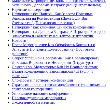
Маленькое Мероприятие, Большой Эффект: 5 Ключей к
Успешному Деловому Завтраку (Концентрат пользы)
Научные конференции
Нетворкинг без Паники: Как Завести Полезные
Знакомства на Конференции (Даже Если Вы
Стесняетесь) (Психология + тактики)
Нетворкинг как ключевая ценность конференций
Нетворкинг на Деловом Завтраке: 3 Игры для Быстрого
Знакомства и Полезных Контактов (Интерактив)
Новости
После Мероприятия: Как Обработать Контакты и
Запустить Полезные Коллаборации? (Пост-эвент
действие)
Секрет Успешной Программы: Как Сбалансировать
Доклады, Воркшопы и Нетворкинг (Структура)
Спикеры vs. Модераторы: Как Их Взаимодействие
Делает Конференцию Запоминающейся (Роли и
синергия)
Спонсоры и партнеры конференции
Стратегии пост-ивент взаимодействия с участниками и
спикерами конференции
Уникальное название конференции
Целевая аудитория мероприятия
Экологичность в ивентах