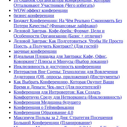
10 Ошибок Организатора Конференции, Которые
Отталкивают Участников (Чего избегать)
WOW-эффект конференции
бизнес-конференции
Бюджет Конференции: На Чём Реально Сэкономить Без
Потери Качества? (Финансовые лайфхаки)
Деловой Завтрак, Кофе-брейк: Формат, Цели и
Особенности Организации (Базис + отличие)
Деловой Завтрак: Как Подготовиться, Чтобы Не Просто
Поесть, а Получить Контракт? (Для гостей)
заочные конференции
Идеальная Площадка для Завтрака: Кафе, Офис,
Коворкинг? Плюсы и Минусы (Выбор локации)
Инклюзивность и доступность конференции
Интерактив Вне Сцены: Технологии для Вовлечения
Аудитории (QR, опросы, приложения) (Инструменты)
Как Выбрать Конференцию, Которая Окупит Ваши
Время и Деньги: Чек-лист (Для посетителей)
Конференция для Интровертов: Как Создать
Комфортную Среду для Нетворкинга (Инклюзивность)
Конференция Медицина будущего
Конференция о Геймификации
Конференция Образование 4.0
Максимум Пользы за 2 Дня: Стратегия Посещения
Большой Конференции (Планирование)