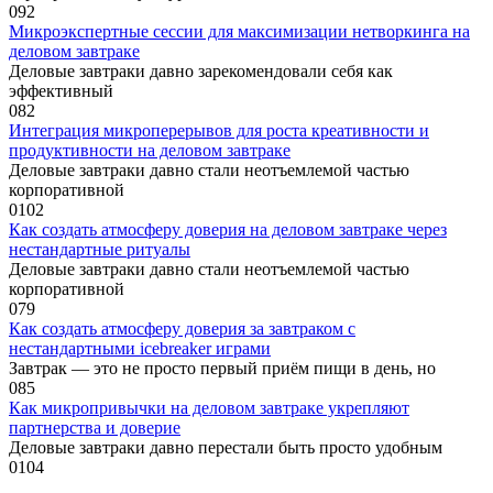
0
92
Микроэкспертные сессии для максимизации нетворкинга на
деловом завтраке
Деловые завтраки давно зарекомендовали себя как
эффективный
0
82
Интеграция микроперерывов для роста креативности и
продуктивности на деловом завтраке
Деловые завтраки давно стали неотъемлемой частью
корпоративной
0
102
Как создать атмосферу доверия на деловом завтраке через
нестандартные ритуалы
Деловые завтраки давно стали неотъемлемой частью
корпоративной
0
79
Как создать атмосферу доверия за завтраком с
нестандартными icebreaker играми
Завтрак — это не просто первый приём пищи в день, но
0
85
Как микропривычки на деловом завтраке укрепляют
партнерства и доверие
Деловые завтраки давно перестали быть просто удобным
0
104