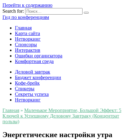
Перейти к содержанию
Search for:
Гид по конференциям
Главная
Карта сайта
Нетворкинг
Спонсоры
Интерактив
Ошибки организатора
Комфортная среда
Деловой завтрак
Бюджет конференции
Кофе-брейк
Спикеры
Секреты успеха
Нетворкинг
Главная
»
Маленькое Мероприятие, Большой Эффект: 5
Ключей к Успешному Деловому Завтраку (Концентрат
пользы)
Энергетические настройки утра