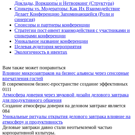
Доклады, Воркшопы и Нетворкинг (Структура)
Спикеры vs. Модераторы: Как Их Взаимодействие
Делает Конференцию Запоминающейся (Роли и
синергия)
Спонсоры и партнеры конференции
Стратегии пост-ивент взаимодействия с участниками и
спикерами конференции
Уникальное название конференции
Целевая аудитория мероприятия
Экологичность в ивентах
Вам также может понравиться
Влияние микрозавтраков на бизнес альянсы через сенсорные
впечатления гостей
В современном бизнес-пространстве создание эффективных
0
111
Атмосфера доверия через звуковой дизайн делового завтрака
для продуктивного общения
Создание атмосферы доверия на деловом завтраке является
0
84
Уникальные ритуалы открытия делового завтрака влияние на
атмосферу и продуктивность
Деловые завтраки давно стали неотъемлемой частью
корпоративной культуры.