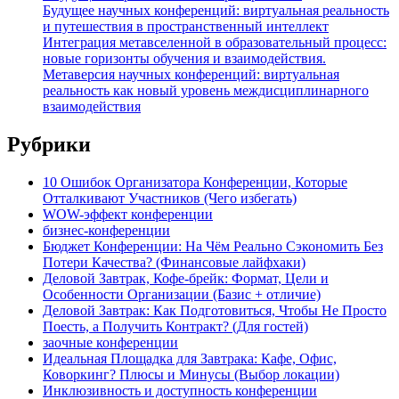
Будущее научных конференций: виртуальная реальность
и путешествия в пространственный интеллект
Интеграция метавселенной в образовательный процесс:
новые горизонты обучения и взаимодействия.
Метаверсия научных конференций: виртуальная
реальность как новый уровень междисциплинарного
взаимодействия
Рубрики
10 Ошибок Организатора Конференции, Которые
Отталкивают Участников (Чего избегать)
WOW-эффект конференции
бизнес-конференции
Бюджет Конференции: На Чём Реально Сэкономить Без
Потери Качества? (Финансовые лайфхаки)
Деловой Завтрак, Кофе-брейк: Формат, Цели и
Особенности Организации (Базис + отличие)
Деловой Завтрак: Как Подготовиться, Чтобы Не Просто
Поесть, а Получить Контракт? (Для гостей)
заочные конференции
Идеальная Площадка для Завтрака: Кафе, Офис,
Коворкинг? Плюсы и Минусы (Выбор локации)
Инклюзивность и доступность конференции