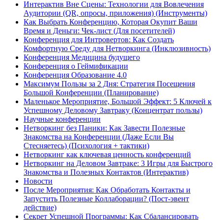
Интерактив Вне Сцены: Технологии для Вовлечения
Аудитории (QR, опросы, приложения) (Инструменты)
Как Выбрать Конференцию, Которая Окупит Ваши
Время и Деньги: Чек-лист (Для посетителей)
Конференция для Интровертов: Как Создать
Комфортную Среду для Нетворкинга (Инклюзивность)
Конференция Медицина будущего
Конференция о Геймификации
Конференция Образование 4.0
Максимум Пользы за 2 Дня: Стратегия Посещения
Большой Конференции (Планирование)
Маленькое Мероприятие, Большой Эффект: 5 Ключей к
Успешному Деловому Завтраку (Концентрат пользы)
Научные конференции
Нетворкинг без Паники: Как Завести Полезные
Знакомства на Конференции (Даже Если Вы
Стесняетесь) (Психология + тактики)
Нетворкинг как ключевая ценность конференций
Нетворкинг на Деловом Завтраке: 3 Игры для Быстрого
Знакомства и Полезных Контактов (Интерактив)
Новости
После Мероприятия: Как Обработать Контакты и
Запустить Полезные Коллаборации? (Пост-эвент
действие)
Секрет Успешной Программы: Как Сбалансировать