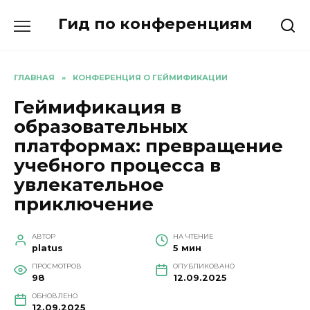
Перейти
Гид по конференциям
к
содержанию
ГЛАВНАЯ
»
КОНФЕРЕНЦИЯ О ГЕЙМИФИКАЦИИ
Геймификация в
образовательных
платформах: превращение
учебного процесса в
увлекательное
приключение
АВТОР
НА ЧТЕНИЕ
platus
5 мин
ПРОСМОТРОВ
ОПУБЛИКОВАНО
98
12.09.2025
ОБНОВЛЕНО
12.09.2025