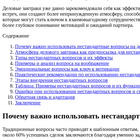
Деловые завтраки уже давно зарекомендовали себя как эффек
встреч, они создают более непринужденную атмосферу, способ
которые могут стать ключом к взаимовыгодному сотрудничест
более глубокое понимание мотиваций и ожиданий партнера.
Содержание
Почему важно использовать нестандартные вопросы на д
Атмосфера делового завтрака как предпосылка для неста
Типы нестандартных вопросов и их эффекты
Примеры и анализ вопроса на воображение
Эмоциональные вопросы как ключ к мотивации
Практические рекомендации по использованию нестанда
Этапы внедрения нестандартных вопросов
Таблица: Примеры нестандартных вопросов и их функци
Ошибки при использовании нестандартных вопросов и с
Обратная связь и адаптация
Заключение
Почему важно использовать нестандарт
Традиционные вопросы часто приводят к шаблонным ответам, к
около 60% успешных сделок заключаются благодаря умению зад