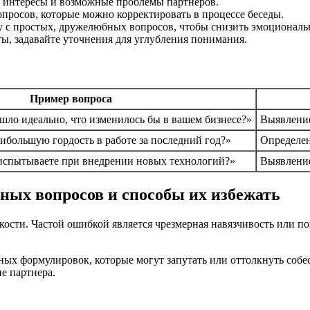
, интересы и возможные проблемы партнеров.
просов, которые можно корректировать в процессе беседы.
 с простых, дружелюбных вопросов, чтобы снизить эмоциональ
ы, задавайте уточнения для углубления понимания.
Пример вопроса
ошло идеально, что изменилось бы в вашем бизнесе?»
Выявление
аибольшую гордость в работе за последний год?»
Определен
испытываете при внедрении новых технологий?»
Выявление
ных вопросов и способы их избежать
ости. Частой ошибкой является чрезмерная навязчивость или поп
ых формулировок, которые могут запутать или оттолкнуть собе
е партнера.