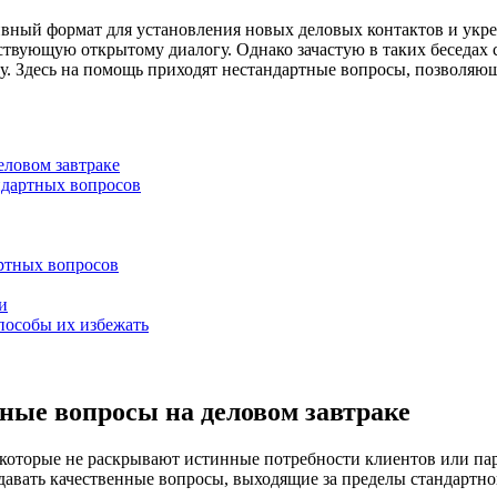
тивный формат для установления новых деловых контактов и ук
ствующую открытому диалогу. Однако зачастую в таких беседах 
ву. Здесь на помощь приходят нестандартные вопросы, позволя
еловом завтраке
ндартных вопросов
ртных вопросов
и
пособы их избежать
ные вопросы на деловом завтраке
оторые не раскрывают истинные потребности клиентов или парт
авать качественные вопросы, выходящие за пределы стандартног