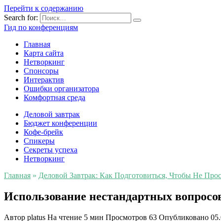
Перейти к содержанию
Search for:
Гид по конференциям
Главная
Карта сайта
Нетворкинг
Спонсоры
Интерактив
Ошибки организатора
Комфортная среда
Деловой завтрак
Бюджет конференции
Кофе-брейк
Спикеры
Секреты успеха
Нетворкинг
Главная
»
Деловой Завтрак: Как Подготовиться, Чтобы Не Прост
Использование нестандартных вопросов
Автор
platus
На чтение
5 мин
Просмотров
63
Опубликовано
05