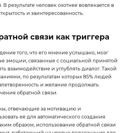
В результате человек охотнее вовлекается в
крытость и заинтересованность.
атной связи как триггера
ение того, что его мнение услышано, мозг
ые эмоции, связанные с социальной принятой
ть взаимодействие и углублять диалог. Такой
аниями, по результатам которых 85% людей
овлетворенность и желание продолжать
чения обратной связи.
оны, отвечающие за мотивацию и
ьзовать её для автоматического создания
аким образом, использование обратной связи
умент, работающий на уровне подсознания для