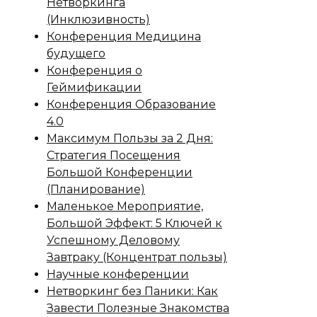
Нетворкинга
(Инклюзивность)
Конференция Медицина
будущего
Конференция о
Геймификации
Конференция Образование
4.0
Максимум Пользы за 2 Дня:
Стратегия Посещения
Большой Конференции
(Планирование)
Маленькое Мероприятие,
Большой Эффект: 5 Ключей к
Успешному Деловому
Завтраку (Концентрат пользы)
Научные конференции
Нетворкинг без Паники: Как
Завести Полезные Знакомства