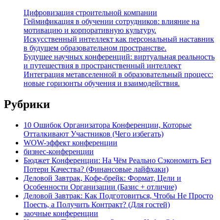
Цифровизация строительной компании
Геймификация в обучении сотрудников: влияние на
мотивацию и корпоративную культуру.
Искусственный интеллект как персональный наставник
в будущем образовательном пространстве.
Будущее научных конференций: виртуальная реальность
и путешествия в пространственный интеллект
Интеграция метавселенной в образовательный процесс:
новые горизонты обучения и взаимодействия.
Рубрики
10 Ошибок Организатора Конференции, Которые
Отталкивают Участников (Чего избегать)
WOW-эффект конференции
бизнес-конференции
Бюджет Конференции: На Чём Реально Сэкономить Без
Потери Качества? (Финансовые лайфхаки)
Деловой Завтрак, Кофе-брейк: Формат, Цели и
Особенности Организации (Базис + отличие)
Деловой Завтрак: Как Подготовиться, Чтобы Не Просто
Поесть, а Получить Контракт? (Для гостей)
заочные конференции