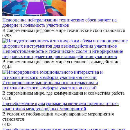
Недооценка нейтрализации технических сбоев влияет на
доверие и лояльность участников
В современном цифровом мире технические сбои становятся
0
293
Неподготовленность к техническим сбоям и игнорирование
цифровых инструментов для взаимодействия участников
В современном цифровом мире успешное взаимодействие
0
144
Игнорирование эмоционального интерактива и
психологического комфорта участников сессий
В современном мире, где коммуникация и совместная работа
0
118
Пренебрежение культурными различиями причина оттока
участников международных мероприятий
В условиях глобализации международные мероприятия
становятся
0
108
Пренебрежение культурными различиями на международных