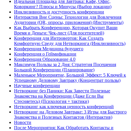
Идеальная Площадка для Завтрака: Кафе, Офис,
Коворкинг? Плюсы и Минусы (Выбор локации)
Инклюзивность и доступность конференции
Интерактив Вне Сцены: Технологии для Вовлечения
Аудитории (QR, опросы, приложения) (Инструменты)
Как Выбрать Конференцию, Которая Окупит Ваши
Время и Деньги: Чек-лист (Для посетителей)
Конференция для Интровертов: Как Создать
Комфортную Среду для Нетворкинга (Инклюзивность)
Конференция Медицина будущего
Конференция о Геймификации
Конференция Образование 4.0
Максимум Пользы за 2 Дня: Стратегия Посещения
Большой Конференции (Планирование)
Маленькое Мероприятие, Большой Эффект: 5 Ключей к
Успешному Деловому Завтраку (Концентрат пользы)
Научные конференции
Нетворкинг без Паники: Как Завести Полезные
Знакомства на Конференции (Даже Если Вы
Стесняетесь) (Психология + тактики)
Нетворкинг как ключевая ценность конференций
Нетворкинг на Деловом Завтраке: 3 Игры для Быстрого
Знакомства и Полезных Контактов (Интерактив)
Новости
После Мероприятия: Как Обработать Контакты и