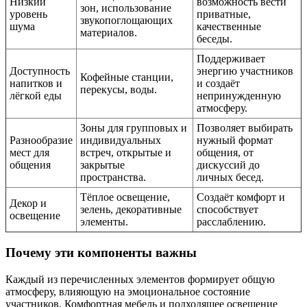
Низкий
возможность вести
зон, использование
уровень
приватные,
звукопоглощающих
шума
качественные
материалов.
беседы.
Поддерживает
Доступность
энергию участников
Кофейные станции,
напитков и
и создаёт
перекусы, воды.
лёгкой еды
непринужденную
атмосферу.
Зоны для групповых и
Позволяет выбирать
Разнообразие
индивидуальных
нужный формат
мест для
встреч, открытые и
общения, от
общения
закрытые
дискуссий до
пространства.
личных бесед.
Тёплое освещение,
Создаёт комфорт и
Декор и
зелень, декоративные
способствует
освещение
элементы.
расслаблению.
Почему эти компоненты важны
Каждый из перечисленных элементов формирует общую
атмосферу, влияющую на эмоциональное состояние
участников. Комфортная мебель и подходящее освещение