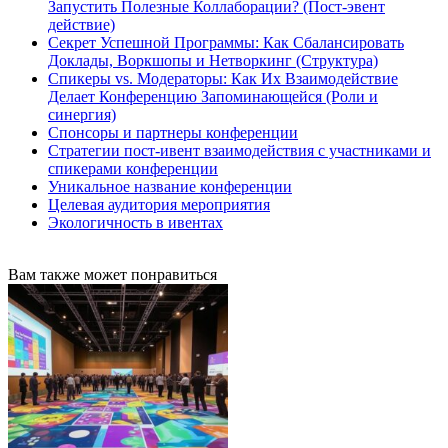
Запустить Полезные Коллаборации? (Пост-эвент
действие)
Секрет Успешной Программы: Как Сбалансировать
Доклады, Воркшопы и Нетворкинг (Структура)
Спикеры vs. Модераторы: Как Их Взаимодействие
Делает Конференцию Запоминающейся (Роли и
синергия)
Спонсоры и партнеры конференции
Стратегии пост-ивент взаимодействия с участниками и
спикерами конференции
Уникальное название конференции
Целевая аудитория мероприятия
Экологичность в ивентах
Вам также может понравиться