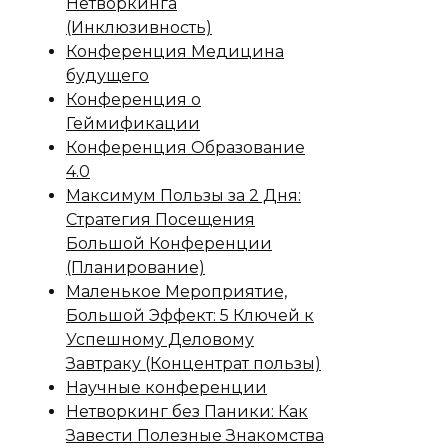
Нетворкинга
(Инклюзивность)
Конференция Медицина
будущего
Конференция о
Геймификации
Конференция Образование
4.0
Максимум Пользы за 2 Дня:
Стратегия Посещения
Большой Конференции
(Планирование)
Маленькое Мероприятие,
Большой Эффект: 5 Ключей к
Успешному Деловому
Завтраку (Концентрат пользы)
Научные конференции
Нетворкинг без Паники: Как
Завести Полезные Знакомства