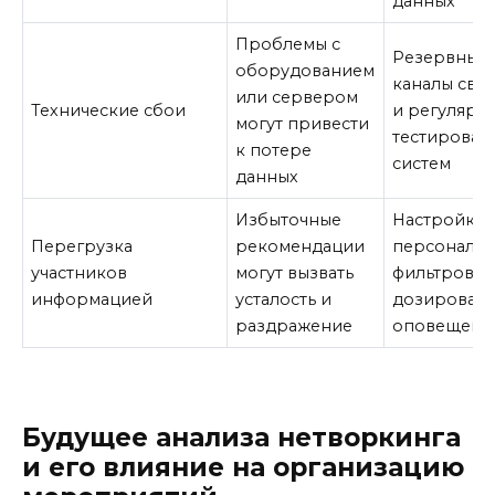
данных
Проблемы с
Резервные
оборудованием
каналы свя
или сервером
Технические сбои
и регулярн
могут привести
тестирован
к потере
систем
данных
Избыточные
Настройка
Перегрузка
рекомендации
персональ
участников
могут вызвать
фильтров и
информацией
усталость и
дозирован
раздражение
оповещени
Будущее анализа нетворкинга
и его влияние на организацию