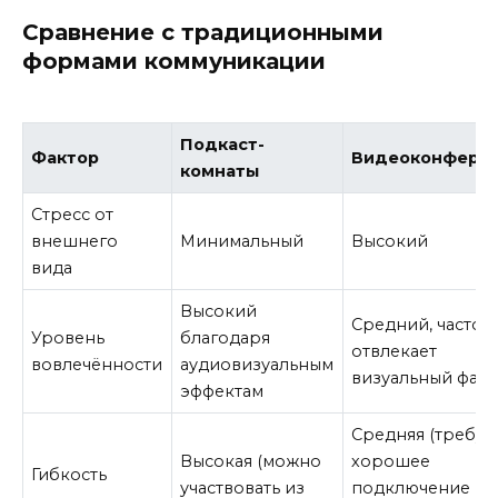
Сравнение с традиционными
формами коммуникации
Подкаст-
Фактор
Видеоконфере
комнаты
Стресс от
внешнего
Минимальный
Высокий
вида
Высокий
Средний, часто
Уровень
благодаря
отвлекает
вовлечённости
аудиовизуальным
визуальный фак
эффектам
Средняя (требуе
Высокая (можно
хорошее
Гибкость
участвовать из
подключение и ч