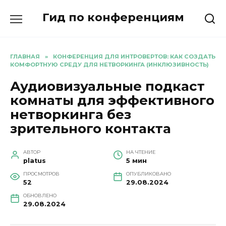
Перейти
Гид по конференциям
к
содержанию
ГЛАВНАЯ
»
КОНФЕРЕНЦИЯ ДЛЯ ИНТРОВЕРТОВ: КАК СОЗДАТЬ
КОМФОРТНУЮ СРЕДУ ДЛЯ НЕТВОРКИНГА (ИНКЛЮЗИВНОСТЬ)
Аудиовизуальные подкаст
комнаты для эффективного
нетворкинга без
зрительного контакта
АВТОР
НА ЧТЕНИЕ
platus
5 мин
ПРОСМОТРОВ
ОПУБЛИКОВАНО
52
29.08.2024
ОБНОВЛЕНО
29.08.2024