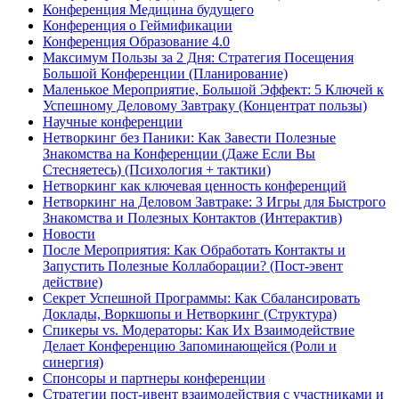
Конференция Медицина будущего
Конференция о Геймификации
Конференция Образование 4.0
Максимум Пользы за 2 Дня: Стратегия Посещения
Большой Конференции (Планирование)
Маленькое Мероприятие, Большой Эффект: 5 Ключей к
Успешному Деловому Завтраку (Концентрат пользы)
Научные конференции
Нетворкинг без Паники: Как Завести Полезные
Знакомства на Конференции (Даже Если Вы
Стесняетесь) (Психология + тактики)
Нетворкинг как ключевая ценность конференций
Нетворкинг на Деловом Завтраке: 3 Игры для Быстрого
Знакомства и Полезных Контактов (Интерактив)
Новости
После Мероприятия: Как Обработать Контакты и
Запустить Полезные Коллаборации? (Пост-эвент
действие)
Секрет Успешной Программы: Как Сбалансировать
Доклады, Воркшопы и Нетворкинг (Структура)
Спикеры vs. Модераторы: Как Их Взаимодействие
Делает Конференцию Запоминающейся (Роли и
синергия)
Спонсоры и партнеры конференции
Стратегии пост-ивент взаимодействия с участниками и