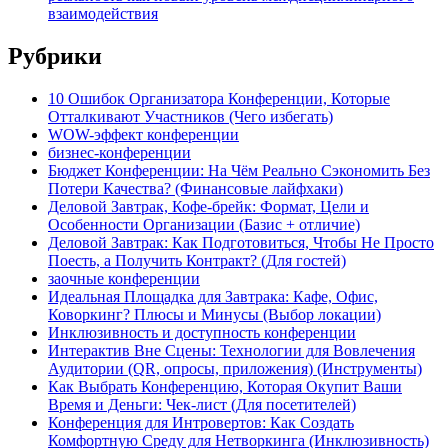
взаимодействия
Рубрики
10 Ошибок Организатора Конференции, Которые
Отталкивают Участников (Чего избегать)
WOW-эффект конференции
бизнес-конференции
Бюджет Конференции: На Чём Реально Сэкономить Без
Потери Качества? (Финансовые лайфхаки)
Деловой Завтрак, Кофе-брейк: Формат, Цели и
Особенности Организации (Базис + отличие)
Деловой Завтрак: Как Подготовиться, Чтобы Не Просто
Поесть, а Получить Контракт? (Для гостей)
заочные конференции
Идеальная Площадка для Завтрака: Кафе, Офис,
Коворкинг? Плюсы и Минусы (Выбор локации)
Инклюзивность и доступность конференции
Интерактив Вне Сцены: Технологии для Вовлечения
Аудитории (QR, опросы, приложения) (Инструменты)
Как Выбрать Конференцию, Которая Окупит Ваши
Время и Деньги: Чек-лист (Для посетителей)
Конференция для Интровертов: Как Создать
Комфортную Среду для Нетворкинга (Инклюзивность)