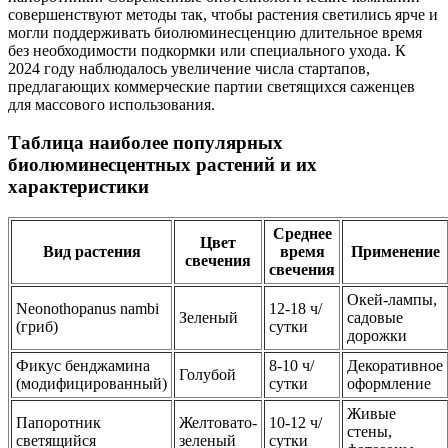
совершенствуют методы так, чтобы растения светились ярче и
могли поддерживать биолюминесценцию длительное время
без необходимости подкормки или специального ухода. К
2024 году наблюдалось увеличение числа стартапов,
предлагающих коммерческие партии светящихся саженцев
для массового использования.
Таблица наиболее популярных
биолюминесцентных растений и их
характеристики
Среднее
Цвет
Вид растения
время
Применение
свечения
свечения
Окей-лампы,
Neonothopanus nambi
12-18 ч/
Зеленый
садовые
(гриб)
сутки
дорожки
Фикус бенджамина
8-10 ч/
Декоративное
Голубой
(модифицированный)
сутки
оформление
Живые
Папоротник
Желтовато-
10-12 ч/
стены,
светящийся
зеленый
сутки