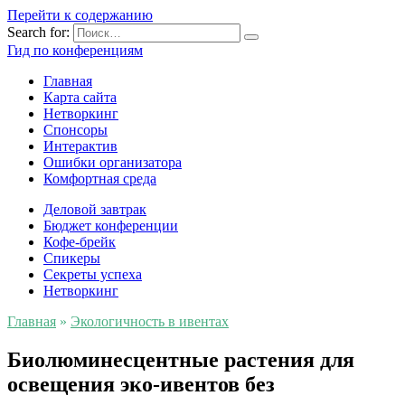
Перейти к содержанию
Search for:
Гид по конференциям
Главная
Карта сайта
Нетворкинг
Спонсоры
Интерактив
Ошибки организатора
Комфортная среда
Деловой завтрак
Бюджет конференции
Кофе-брейк
Спикеры
Секреты успеха
Нетворкинг
Главная
»
Экологичность в ивентах
Биолюминесцентные растения для
освещения эко-ивентов без