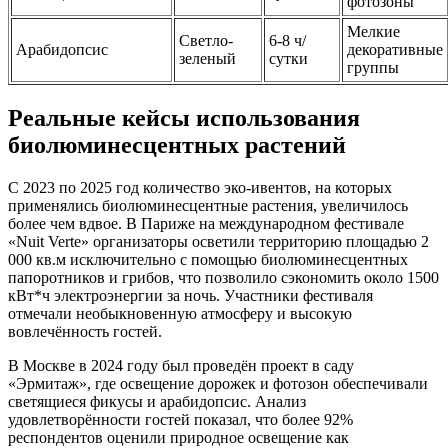
фотозоны
Мелкие
Светло-
6-8 ч/
Арабидопсис
декоративные
зеленый
сутки
группы
Реальные кейсы использования
биолюминесцентных растений
С 2023 по 2025 год количество эко-ивентов, на которых
применялись биолюминесцентные растения, увеличилось
более чем вдвое. В Париже на международном фестивале
«Nuit Verte» организаторы осветили территорию площадью 2
000 кв.м исключительно с помощью биолюминесцентных
папоротников и грибов, что позволило сэкономить около 1500
кВт*ч электроэнергии за ночь. Участники фестиваля
отмечали необыкновенную атмосферу и высокую
вовлечённость гостей.
В Москве в 2024 году был проведён проект в саду
«Эрмитаж», где освещение дорожек и фотозон обеспечивали
светящиеся фикусы и арабидопсис. Анализ
удовлетворённости гостей показал, что более 92%
респондентов оценили природное освещение как