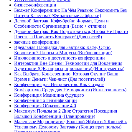
бизнес-конференции
Бюджет Конференции: На Чём Реально Сэкономить Без
Потери Качества? (Финансовые лайфхаки)
Деловой Завтрак, Кофе-брейк: Формат, Цели и
Особенности Организации (Базис + отличие)
Деловой Завтрак: Как Подготовиться, Чтобы Не Просто
Поесть, а Получить Контракт? (Для гостей)
заочные конференции
Идеальная Площадка для Завтрака: Кафе, Офис,
Коворкинг? Плюсы и Минусы (Выбор локации)
Инклюзивность и доступность конференции
Интерактив Вне Сцены: Технологии для Вовлечения
Аудитории (QR, опросы, приложения) (Инструменты)
Как Выбрать Конференцию, Которая Окупит Ваши
Время и Деньги: Чек-лист (Для посетителей)
Конференция для Интровертов: Как Создать
Комфортную Среду для Нетворкинга (Инклюзивность)
Конференция Медицина будущего
Конференция о Геймификации
Конференция Образование 4.0
Максимум Пользы за 2 Дня: Стратегия Посещения
Большой Конференции (Планирование)
Маленькое Мероприятие, Большой Эффект: 5 Ключей к
Успешному Деловому Завтраку (Концентрат пользы)