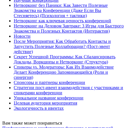
Научные конференции
Нетворкинг без Паники: Как Завести Полезные
Знакомства на Конференции (Даже Если Вы
Стесняетесь) (Психология + тактики)
Нетворкинг как ключевая ценность конференций
Нетворкинг на Деловом Завтраке: 3 Игры для Быстрого
Знакомства и Полезных Контактов (Интерактив)
Новости
После Мероприятия: Как Обработать Контакты и
Запустить Полезные Коллаборации? (Пост-эвент
действие)
Секрет Успешной Программы: Как Сбалансировать
Доклады, Воркшопы и Нетворкинг (Структура)
Спикеры vs. Модераторы: Как Их Взаимодействие
Делает Конференцию Запоминающейся (Роли и
синергия)
Спонсоры и партнеры конференции
Стратегии пост-ивент взаимодействия с участниками и
спикерами конференции
Уникальное название конференции
Целевая аудитория мероприятия
Экологичность в ивентах
Вам также может понравиться