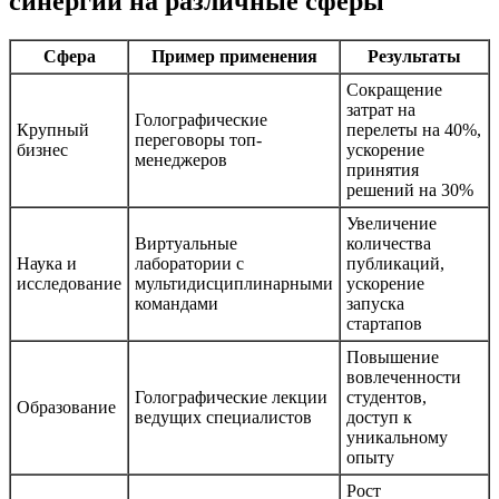
синергии на различные сферы
Сфера
Пример применения
Результаты
Сокращение
затрат на
Голографические
Крупный
перелеты на 40%,
переговоры топ-
бизнес
ускорение
менеджеров
принятия
решений на 30%
Увеличение
Виртуальные
количества
Наука и
лаборатории с
публикаций,
исследование
мультидисциплинарными
ускорение
командами
запуска
стартапов
Повышение
вовлеченности
Голографические лекции
студентов,
Образование
ведущих специалистов
доступ к
уникальному
опыту
Рост