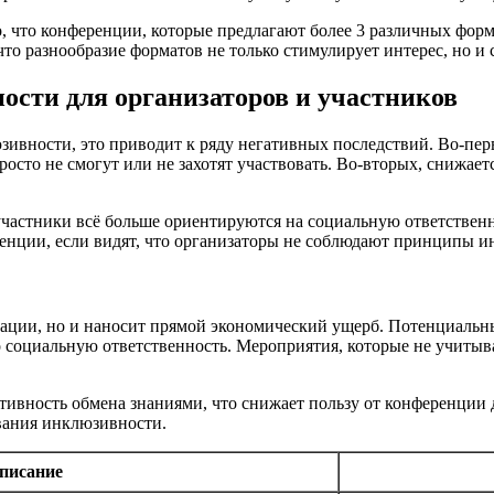
 что конференции, которые предлагают более 3 различных форм
что разнообразие форматов не только стимулирует интерес, но и
сти для организаторов и участников
вности, это приводит к ряду негативных последствий. Во-перв
осто не смогут или не захотят участвовать. Во-вторых, снижает
частники всё больше ориентируются на социальную ответственно
ференции, если видят, что организаторы не соблюдают принципы 
тации, но и наносит прямой экономический ущерб. Потенциальн
о социальную ответственность. Мероприятия, которые не учитыв
тивность обмена знаниями, что снижает пользу от конференции 
вания инклюзивности.
писание