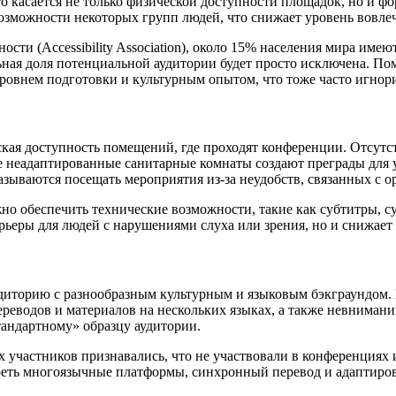
то касается не только физической доступности площадок, но и 
озможности некоторых групп людей, что снижает уровень вовлеч
ти (Accessibility Association), около 15% населения мира име
ная доля потенциальной аудитории будет просто исключена. По
ровнем подготовки и культурным опытом, что тоже часто игнори
ая доступность помещений, где проходят конференции. Отсутст
 неадаптированные санитарные комнаты создают преграды для у
зываются посещать мероприятия из-за неудобств, связанных с о
но обеспечить технические возможности, такие как субтитры, су
арьеры для людей с нарушениями слуха или зрения, но и снижает
иторию с разнообразным культурным и языковым бэкграундом. 
ереводов и материалов на нескольких языках, а также невниман
тандартному» образцу аудитории.
 участников признавались, что не участвовали в конференциях 
еть многоязычные платформы, синхронный перевод и адаптиров