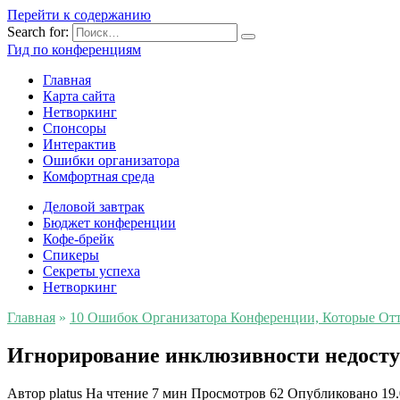
Перейти к содержанию
Search for:
Гид по конференциям
Главная
Карта сайта
Нетворкинг
Спонсоры
Интерактив
Ошибки организатора
Комфортная среда
Деловой завтрак
Бюджет конференции
Кофе-брейк
Спикеры
Секреты успеха
Нетворкинг
Главная
»
10 Ошибок Организатора Конференции, Которые Отта
Игнорирование инклюзивности недосту
Автор
platus
На чтение
7 мин
Просмотров
62
Опубликовано
19