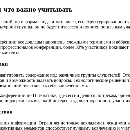
: что важно учитывать
ений, но и формат подачи материала, его структурированность, 
ьтурной группы, он не будет интересен и понятен остальным уч
нференции все доклады наполнены сложными терминами и аббре
 профессионалов конференций, более 30% участников покидают 
 контента.
вки
аптировать содержание под различные группы слушателей. Это 
ов и возможность задавать вопросы. Технологические решения 
нем знаний чувствовать себя вовлечёнными.
нференции по IT-тематике, где сессии делятся по трекам, ори
и, поддерживать высокий интерес и удовлетворённость участник
ствия
ения информации. Ограничение только докладами и лекциями ч
терактивных элементов способствует лучшему вовлечению и учё