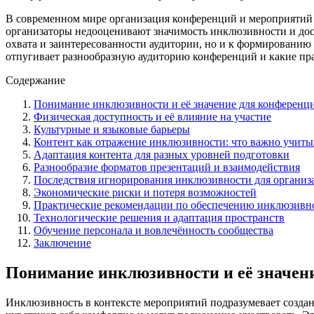
В современном мире организация конференций и мероприятий 
организаторы недооценивают значимость инклюзивности и дост
охвата и заинтересованности аудитории, но и к формированию
отпугивает разнообразную аудиторию конференций и какие пра
Содержание
Понимание инклюзивности и её значение для конференц
Физическая доступность и её влияние на участие
Культурные и языковые барьеры
Контент как отражение инклюзивности: что важно учиты
Адаптация контента для разных уровней подготовки
Разнообразие форматов презентаций и взаимодействия
Последствия игнорирования инклюзивности для организа
Экономические риски и потеря возможностей
Практические рекомендации по обеспечению инклюзивн
Технологические решения и адаптация пространств
Обучение персонала и вовлечённость сообщества
Заключение
Понимание инклюзивности и её значен
Инклюзивность в контексте мероприятий подразумевает созда