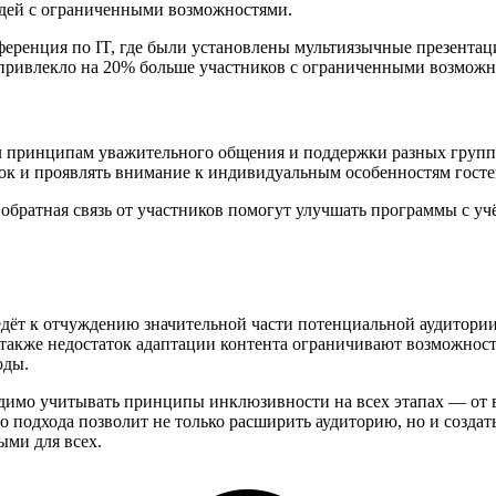
юдей с ограниченными возможностями.
ренция по IT, где были установлены мультиязычные презентац
то привлекло на 20% больше участников с ограниченными возмо
л принципам уважительного общения и поддержки разных групп
ок и проявлять внимание к индивидуальным особенностям госте
обратная связь от участников помогут улучшать программы с у
дёт к отчуждению значительной части потенциальной аудитори
 также недостаток адаптации контента ограничивают возможност
оды.
имо учитывать принципы инклюзивности на всех этапах — от в
о подхода позволит не только расширить аудиторию, но и созда
ыми для всех.