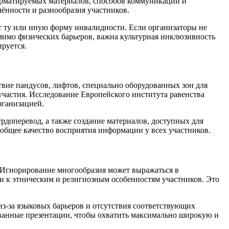
форматируемых материалов, способов коммуникации и
ённости и разнообразия участников.
ют ту или иную форму инвалидности. Если организаторы не
мимо физических барьеров, важна культурная инклюзивность
руется.
вие пандусов, лифтов, специально оборудованных зон для
частия. Исследование Европейского института равенства
рганизацией.
рдоперевод, а также создание материалов, доступных для
 общее качество восприятия информации у всех участников.
Игнорирование многообразия может выражаться в
ии к этническим и религиозным особенностям участников. Это
из-за языковых барьеров и отсутствия соответствующих
анные презентации, чтобы охватить максимально широкую и