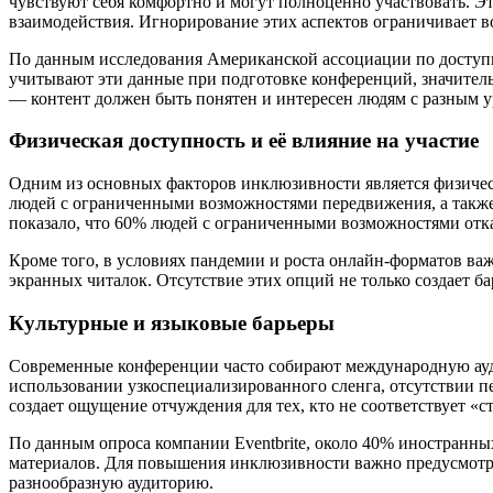
чувствуют себя комфортно и могут полноценно участвовать. Э
взаимодействия. Игнорирование этих аспектов ограничивает в
По данным исследования Американской ассоциации по доступнос
учитывают эти данные при подготовке конференций, значитель
— контент должен быть понятен и интересен людям с разным у
Физическая доступность и её влияние на участие
Одним из основных факторов инклюзивности является физическ
людей с ограниченными возможностями передвижения, а также
показало, что 60% людей с ограниченными возможностями отка
Кроме того, в условиях пандемии и роста онлайн-форматов важ
экранных читалок. Отсутствие этих опций не только создает б
Культурные и языковые барьеры
Современные конференции часто собирают международную ауд
использовании узкоспециализированного сленга, отсутствии п
создает ощущение отчуждения для тех, кто не соответствует «с
По данным опроса компании Eventbrite, около 40% иностранных
материалов. Для повышения инклюзивности важно предусмотр
разнообразную аудиторию.