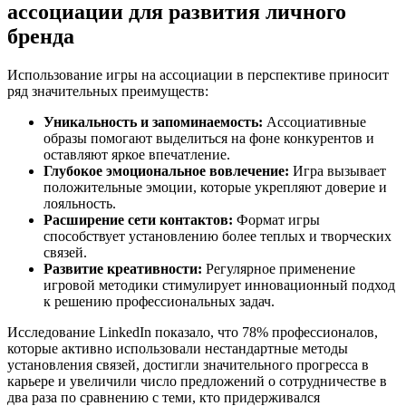
ассоциации для развития личного
бренда
Использование игры на ассоциации в перспективе приносит
ряд значительных преимуществ:
Уникальность и запоминаемость:
Ассоциативные
образы помогают выделиться на фоне конкурентов и
оставляют яркое впечатление.
Глубокое эмоциональное вовлечение:
Игра вызывает
положительные эмоции, которые укрепляют доверие и
лояльность.
Расширение сети контактов:
Формат игры
способствует установлению более теплых и творческих
связей.
Развитие креативности:
Регулярное применение
игровой методики стимулирует инновационный подход
к решению профессиональных задач.
Исследование LinkedIn показало, что 78% профессионалов,
которые активно использовали нестандартные методы
установления связей, достигли значительного прогресса в
карьере и увеличили число предложений о сотрудничестве в
два раза по сравнению с теми, кто придерживался