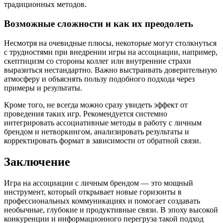
традиционных методов.
Возможные сложности и как их преодолеть
Несмотря на очевидные плюсы, некоторые могут столкнуться
с трудностями при внедрении игры на ассоциации, например,
скептицизм со стороны коллег или внутренние страхи
выразиться нестандартно. Важно выстраивать доверительную
атмосферу и объяснять пользу подобного подхода через
примеры и результаты.
Кроме того, не всегда можно сразу увидеть эффект от
проведения таких игр. Рекомендуется системно
интегрировать ассоциативные методы в работу с личным
брендом и нетворкингом, анализировать результаты и
корректировать формат в зависимости от обратной связи.
Заключение
Игра на ассоциации с личным брендом — это мощный
инструмент, который открывает новые горизонты в
профессиональных коммуникациях и помогает создавать
необычные, глубокие и продуктивные связи. В эпоху высокой
конкуренции и информационного перегруза такой подход