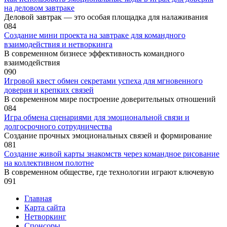
на деловом завтраке
Деловой завтрак — это особая площадка для налаживания
0
84
Создание мини проекта на завтраке для командного
взаимодействия и нетворкинга
В современном бизнесе эффективность командного
взаимодействия
0
90
Игровой квест обмен секретами успеха для мгновенного
доверия и крепких связей
В современном мире построение доверительных отношений
0
84
Игра обмена сценариями для эмоциональной связи и
долгосрочного сотрудничества
Создание прочных эмоциональных связей и формирование
0
81
Создание живой карты знакомств через командное рисование
на коллективном полотне
В современном обществе, где технологии играют ключевую
0
91
Главная
Карта сайта
Нетворкинг
Спонсоры