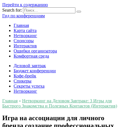
Перейти к содержанию
Search for:
Гид по конференциям
Главная
Карта сайта
Нетворкинг
Спонсоры
Интерактив
Ошибки организатора
Комфортная среда
Деловой завтрак
Бюджет конференции
Кофе-брейк
Спикеры
Секреты успеха
Нетворкинг
Главная
»
Нетворкинг на Деловом Завтраке: 3 Игры для
Быстрого Знакомства и Полезных Контактов (Интерактив)
Игра на ассоциации для личного
бренда создание профессиональных