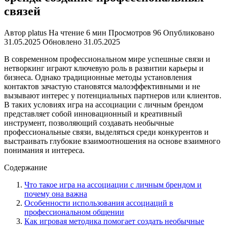
связей
Автор
platus
На чтение
6 мин
Просмотров
96
Опубликовано
31.05.2025
Обновлено
31.05.2025
В современном профессиональном мире успешные связи и
нетворкинг играют ключевую роль в развитии карьеры и
бизнеса. Однако традиционные методы установления
контактов зачастую становятся малоэффективными и не
вызывают интерес у потенциальных партнеров или клиентов.
В таких условиях игра на ассоциации с личным брендом
представляет собой инновационный и креативный
инструмент, позволяющий создавать необычные
профессиональные связи, выделяться среди конкурентов и
выстраивать глубокие взаимоотношения на основе взаимного
понимания и интереса.
Содержание
Что такое игра на ассоциации с личным брендом и
почему она важна
Особенности использования ассоциаций в
профессиональном общении
Как игровая методика помогает создать необычные