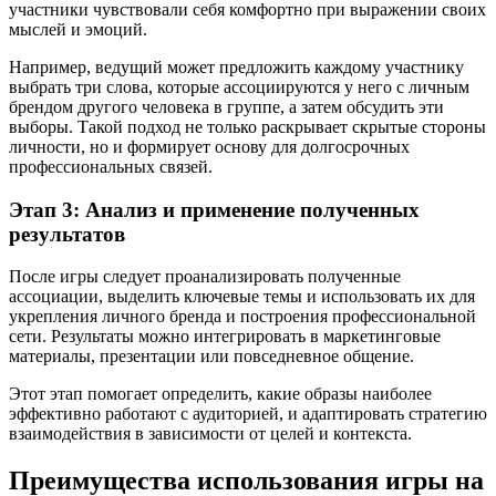
участники чувствовали себя комфортно при выражении своих
мыслей и эмоций.
Например, ведущий может предложить каждому участнику
выбрать три слова, которые ассоциируются у него с личным
брендом другого человека в группе, а затем обсудить эти
выборы. Такой подход не только раскрывает скрытые стороны
личности, но и формирует основу для долгосрочных
профессиональных связей.
Этап 3: Анализ и применение полученных
результатов
После игры следует проанализировать полученные
ассоциации, выделить ключевые темы и использовать их для
укрепления личного бренда и построения профессиональной
сети. Результаты можно интегрировать в маркетинговые
материалы, презентации или повседневное общение.
Этот этап помогает определить, какие образы наиболее
эффективно работают с аудиторией, и адаптировать стратегию
взаимодействия в зависимости от целей и контекста.
Преимущества использования игры на