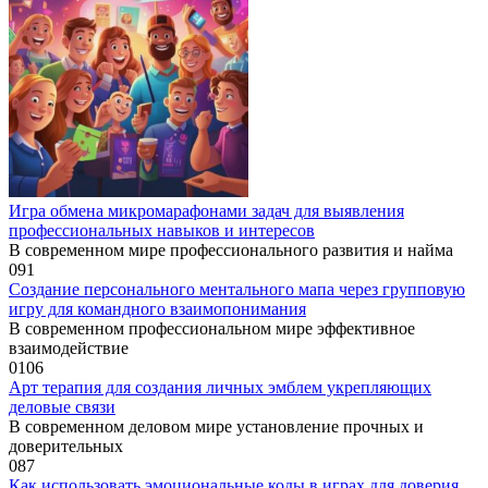
Игра обмена микромарафонами задач для выявления
профессиональных навыков и интересов
В современном мире профессионального развития и найма
0
91
Создание персонального ментального мапа через групповую
игру для командного взаимопонимания
В современном профессиональном мире эффективное
взаимодействие
0
106
Арт терапия для создания личных эмблем укрепляющих
деловые связи
В современном деловом мире установление прочных и
доверительных
0
87
Как использовать эмоциональные коды в играх для доверия