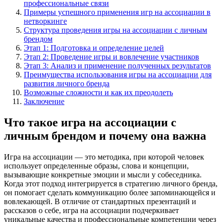
профессиональные связи
Примеры успешного применения игр на ассоциации в
нетворкинге
Структура проведения игры на ассоциации с личным
брендом
Этап 1: Подготовка и определение целей
Этап 2: Проведение игры и вовлечение участников
Этап 3: Анализ и применение полученных результатов
Преимущества использования игры на ассоциации для
развития личного бренда
Возможные сложности и как их преодолеть
Заключение
Что такое игра на ассоциации с
личным брендом и почему она важна
Игра на ассоциации — это методика, при которой человек
использует определенные образы, слова и концепции,
вызывающие конкретные эмоции и мысли у собеседника.
Когда этот подход интегрируется в стратегию личного бренда,
он помогает сделать коммуникацию более запоминающейся и
вовлекающей. В отличие от стандартных презентаций и
рассказов о себе, игра на ассоциации подчеркивает
уникальные качества и профессиональные компетенции через