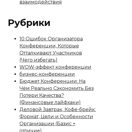
взаимодействия
Рубрики
10 Ошибок Организатора
Конференции, Которые
Отталкивают Участников
(Чего избегать)
WOW-эффект конференции
бизнес-конференции
Бюджет Конференции: На
Чём Реально Сэкономить Без
Потери Качества?
(Финансовые лайфхаки)
Деловой Завтрак, Кофе-брейк:
Формат, Цели и Особенности
Организации (Базис +
отличие)