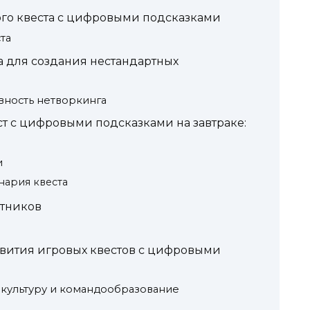
ого квеста с цифровыми подсказками
та
а для создания нестандартных
вность нетворкинга
ст с цифровыми подсказками на завтраке:
и
нария квеста
стников
вития игровых квестов с цифровыми
культуру и командообразование