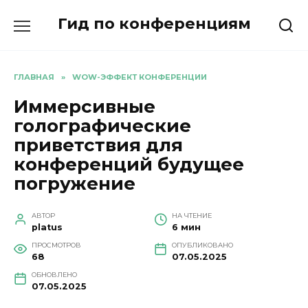
Перейти
Гид по конференциям
к
содержанию
ГЛАВНАЯ
»
WOW-ЭФФЕКТ КОНФЕРЕНЦИИ
Иммерсивные
голографические
приветствия для
конференций будущее
погружение
АВТОР
НА ЧТЕНИЕ
platus
6 мин
ПРОСМОТРОВ
ОПУБЛИКОВАНО
68
07.05.2025
ОБНОВЛЕНО
07.05.2025