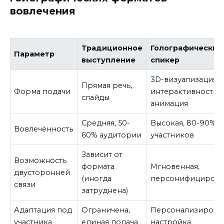
вовлечения
Традиционное
Голографический
Параметр
выступление
спикер
3D-визуализация,
Прямая речь,
Форма подачи
интерактивность,
слайды
анимация
Средняя, 50-
Высокая, 80-90%
Вовлечённость
60% аудитории
участников
Зависит от
Возможность
формата
Мгновенная,
двусторонней
(иногда
персонифицирова
связи
затруднена)
Адаптация под
Ограничена,
Персонализирова
участника
единая подача
настройка