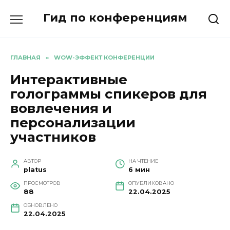
Перейти
Гид по конференциям
к
содержанию
ГЛАВНАЯ
»
WOW-ЭФФЕКТ КОНФЕРЕНЦИИ
Интерактивные
голограммы спикеров для
вовлечения и
персонализации
участников
АВТОР
НА ЧТЕНИЕ
platus
6 мин
ПРОСМОТРОВ
ОПУБЛИКОВАНО
88
22.04.2025
ОБНОВЛЕНО
22.04.2025