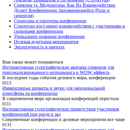
Спикеры vs. Модераторы: Как Их Взаимодействие
Делает Конференцию Запоминающейся (Роли и
синергия)
Спонсоры и партнеры конференции
Стратегии пост-ивент взаимодействия с участниками и
спикерами конференции
Уникальное название конференции
Целевая аудитория мероприятия
Экологичность в ивентах
Вам также может понравиться
Интерактивные голографические аватары спикеров для
персонализированного нетворкинга и WOW эффекта
В последние годы события делового мира, конференции
0
113
Иммерсивные ароматы и звуки для эмоциональной
атмосферы на конференции
В современном мире организация конференций перестала
0
111
Интерактивные голографические приветствия участников
конференций при входе в зал
Современные конференции и деловые мероприятия все чаще
0
131
Интерактивные голографические аватары спикеров для