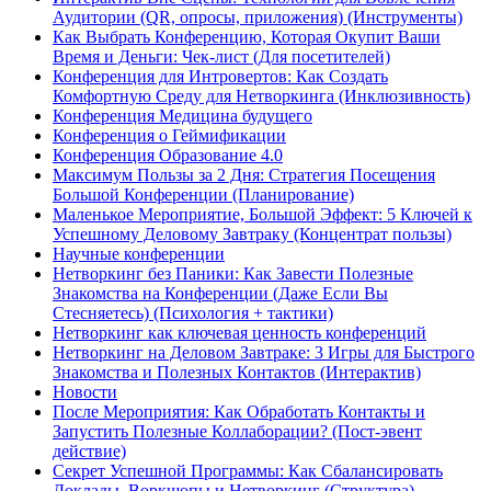
Аудитории (QR, опросы, приложения) (Инструменты)
Как Выбрать Конференцию, Которая Окупит Ваши
Время и Деньги: Чек-лист (Для посетителей)
Конференция для Интровертов: Как Создать
Комфортную Среду для Нетворкинга (Инклюзивность)
Конференция Медицина будущего
Конференция о Геймификации
Конференция Образование 4.0
Максимум Пользы за 2 Дня: Стратегия Посещения
Большой Конференции (Планирование)
Маленькое Мероприятие, Большой Эффект: 5 Ключей к
Успешному Деловому Завтраку (Концентрат пользы)
Научные конференции
Нетворкинг без Паники: Как Завести Полезные
Знакомства на Конференции (Даже Если Вы
Стесняетесь) (Психология + тактики)
Нетворкинг как ключевая ценность конференций
Нетворкинг на Деловом Завтраке: 3 Игры для Быстрого
Знакомства и Полезных Контактов (Интерактив)
Новости
После Мероприятия: Как Обработать Контакты и
Запустить Полезные Коллаборации? (Пост-эвент
действие)
Секрет Успешной Программы: Как Сбалансировать
Доклады, Воркшопы и Нетворкинг (Структура)