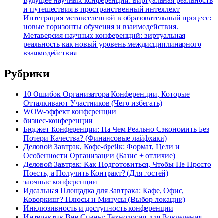
Будущее научных конференций: виртуальная реальность
и путешествия в пространственный интеллект
Интеграция метавселенной в образовательный процесс:
новые горизонты обучения и взаимодействия.
Метаверсия научных конференций: виртуальная
реальность как новый уровень междисциплинарного
взаимодействия
Рубрики
10 Ошибок Организатора Конференции, Которые
Отталкивают Участников (Чего избегать)
WOW-эффект конференции
бизнес-конференции
Бюджет Конференции: На Чём Реально Сэкономить Без
Потери Качества? (Финансовые лайфхаки)
Деловой Завтрак, Кофе-брейк: Формат, Цели и
Особенности Организации (Базис + отличие)
Деловой Завтрак: Как Подготовиться, Чтобы Не Просто
Поесть, а Получить Контракт? (Для гостей)
заочные конференции
Идеальная Площадка для Завтрака: Кафе, Офис,
Коворкинг? Плюсы и Минусы (Выбор локации)
Инклюзивность и доступность конференции
Интерактив Вне Сцены: Технологии для Вовлечения