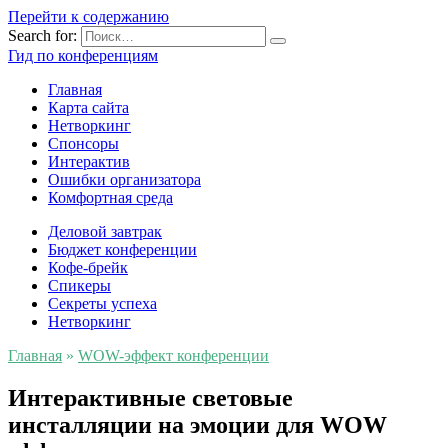
Перейти к содержанию
Search for:
Гид по конференциям
Главная
Карта сайта
Нетворкинг
Спонсоры
Интерактив
Ошибки организатора
Комфортная среда
Деловой завтрак
Бюджет конференции
Кофе-брейк
Спикеры
Секреты успеха
Нетворкинг
Главная
»
WOW-эффект конференции
Интерактивные световые
инсталляции на эмоции для WOW