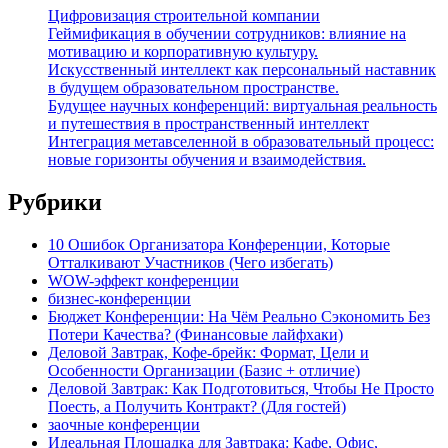
Цифровизация строительной компании
Геймификация в обучении сотрудников: влияние на
мотивацию и корпоративную культуру.
Искусственный интеллект как персональный наставник
в будущем образовательном пространстве.
Будущее научных конференций: виртуальная реальность
и путешествия в пространственный интеллект
Интеграция метавселенной в образовательный процесс:
новые горизонты обучения и взаимодействия.
Рубрики
10 Ошибок Организатора Конференции, Которые
Отталкивают Участников (Чего избегать)
WOW-эффект конференции
бизнес-конференции
Бюджет Конференции: На Чём Реально Сэкономить Без
Потери Качества? (Финансовые лайфхаки)
Деловой Завтрак, Кофе-брейк: Формат, Цели и
Особенности Организации (Базис + отличие)
Деловой Завтрак: Как Подготовиться, Чтобы Не Просто
Поесть, а Получить Контракт? (Для гостей)
заочные конференции
Идеальная Площадка для Завтрака: Кафе, Офис,