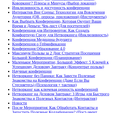
Коворкинг? Плюсы и Минусы (Выбор локации)
Инклюзивность и доступность конференции
Интерактив Вне Сцены: Технологии для Вовлечения
Аудитории (QR, опросы, приложения) (Инструменты)
Как Выбрать Конференцию, Которая Окупит Ваши
Время и Деньги: Чек-лист (Для посетителей)
Конференция для Интровертов: Как Создать
Комфортную Среду для Нетворкинга (Инклюзивность)
Конференция Медицина будущего
Конференция о Геймификации
Конференция Образование 4.0
Максимум Пользы за 2 Дня: Стратегия Посещения
Большой Конференции (Планирование)
Маленькое Мероприятие, Большой Эффект: 5 Ключей к
Успешному Деловому Завтраку (Концентрат пользы)
Научные конференции
Нетворкинг без Паники: Как Завести Полезные
Знакомства на Конференции (Даже Если Вы
Стесняетесь) (Психология + тактики)
Нетворкинг как ключевая ценность конференций
Нетворкинг на Деловом Завтраке: 3 Игры для Быстрого
Знакомства и Полезных Контактов (Интерактив)
Новости
После Мероприятия: Как Обработать Контакты и
Запустить Полезные Коллаборации? (Пост-эвент