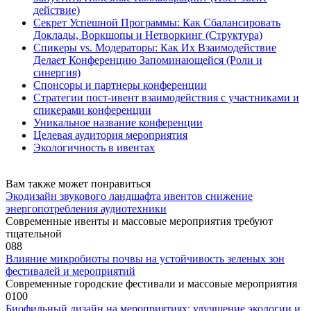
действие)
Секрет Успешной Программы: Как Сбалансировать
Доклады, Воркшопы и Нетворкинг (Структура)
Спикеры vs. Модераторы: Как Их Взаимодействие
Делает Конференцию Запоминающейся (Роли и
синергия)
Спонсоры и партнеры конференции
Стратегии пост-ивент взаимодействия с участниками и
спикерами конференции
Уникальное название конференции
Целевая аудитория мероприятия
Экологичность в ивентах
Вам также может понравиться
Экодизайн звукового ландшафта ивентов снижение
энергопотребления аудиотехники
Современные ивенты и массовые мероприятия требуют
тщательной
0
88
Влияние микробиоты почвы на устойчивость зеленых зон
фестивалей и мероприятий
Современные городские фестивали и массовые мероприятия
0
100
Биофильный дизайн на мероприятиях: улучшение экологии и