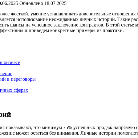
0.06.2025
Обновлено
18.07.2025
 более жесткой, умение устанавливать доверительные отношения
является использование неожиданных личных историй. Такие р
ить шансы на успешное заключение контрактов. В этой статье 
эффективны и приведем конкретные примеры из практики.
в бизнесе
оверие
ий в переговоры
ичных сферах
рий
я показывают, что минимум 75% успешных продаж напрямую свя
ожение может остаться без внимания. Личные истории помогают