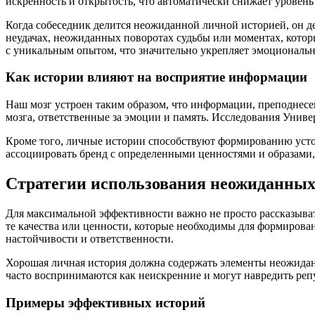
искренность и открытость, что автоматически снижает уровень
Когда собеседник делится неожиданной личной историей, он д
неудачах, неожиданных поворотах судьбы или моментах, которы
с уникальным опытом, что значительно укрепляет эмоциональн
Как истории влияют на восприятие информации
Наш мозг устроен таким образом, что информации, преподнесен
мозга, ответственные за эмоции и память. Исследования Унив
Кроме того, личные истории способствуют формированию устой
ассоциировать бренд с определенными ценностями и образами
Стратегии использования неожиданных
Для максимальной эффективности важно не просто рассказывать
те качества или ценности, которые необходимы для формирова
настойчивости и ответственности.
Хорошая личная история должна содержать элементы неожидан
часто воспринимаются как неискренние и могут навредить репу
Примеры эффективных историй