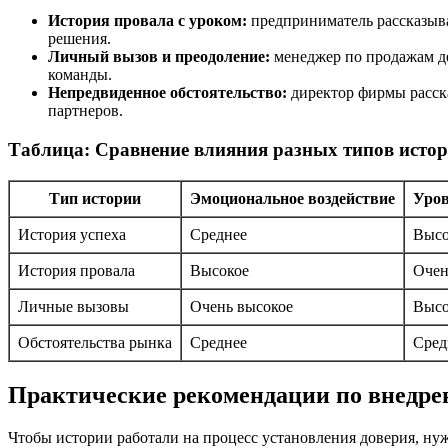
История провала с уроком:
предприниматель рассказыва
решения.
Личный вызов и преодоление:
менеджер по продажам де
команды.
Непредвиденное обстоятельство:
директор фирмы расска
партнеров.
Таблица: Сравнение влияния разных типов истор
Тип истории
Эмоциональное воздействие
Уров
История успеха
Среднее
Выс
История провала
Высокое
Очен
Личные вызовы
Очень высокое
Выс
Обстоятельства рынка
Среднее
Сред
Практические рекомендации по внедре
Чтобы истории работали на процесс установления доверия, ну