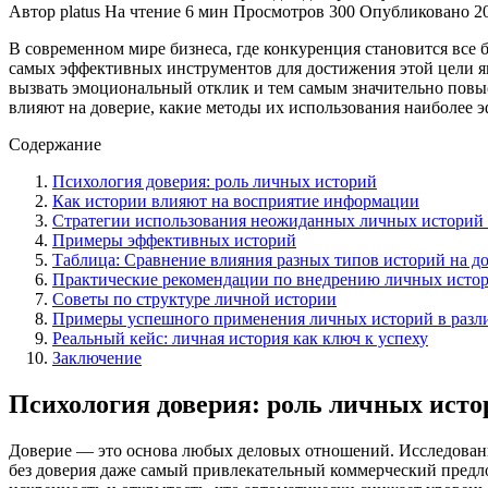
Автор
platus
На чтение
6 мин
Просмотров
300
Опубликовано
2
В современном мире бизнеса, где конкуренция становится все
самых эффективных инструментов для достижения этой цели 
вызвать эмоциональный отклик и тем самым значительно повыс
влияют на доверие, какие методы их использования наиболее 
Содержание
Психология доверия: роль личных историй
Как истории влияют на восприятие информации
Стратегии использования неожиданных личных историй 
Примеры эффективных историй
Таблица: Сравнение влияния разных типов историй на д
Практические рекомендации по внедрению личных истор
Советы по структуре личной истории
Примеры успешного применения личных историй в разл
Реальный кейс: личная история как ключ к успеху
Заключение
Психология доверия: роль личных исто
Доверие — это основа любых деловых отношений. Исследовани
без доверия даже самый привлекательный коммерческий предл