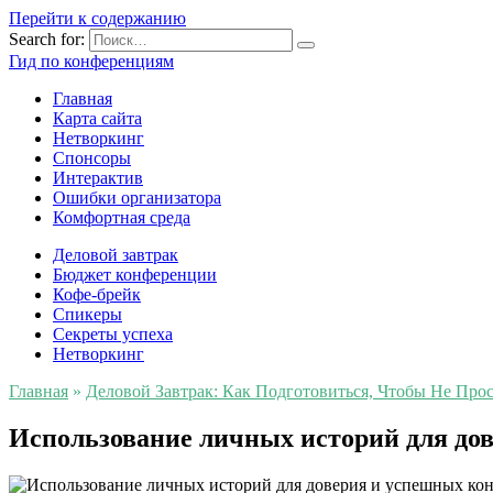
Перейти к содержанию
Search for:
Гид по конференциям
Главная
Карта сайта
Нетворкинг
Спонсоры
Интерактив
Ошибки организатора
Комфортная среда
Деловой завтрак
Бюджет конференции
Кофе-брейк
Спикеры
Секреты успеха
Нетворкинг
Главная
»
Деловой Завтрак: Как Подготовиться, Чтобы Не Прост
Использование личных историй для до