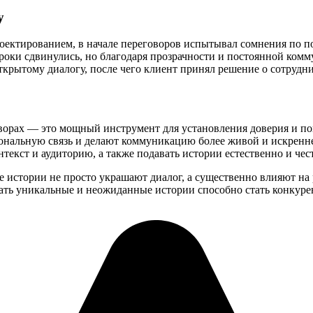
у
ектированием, в начале переговоров испытывал сомнения по п
сроки сдвинулись, но благодаря прозрачности и постоянной ком
ткрытому диалогу, после чего клиент принял решение о сотрудни
орах — это мощный инструмент для установления доверия и по
ональную связь и делают коммуникацию более живой и искренн
текст и аудиторию, а также подавать истории естественно и чес
 истории не просто украшают диалог, а существенно влияют на р
вать уникальные и неожиданные истории способно стать конкур