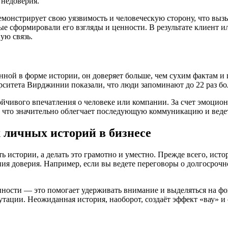
 недоверия.
емонстрирует свою уязвимость и человеческую сторону, что вы
е сформировали его взгляды и ценности. В результате клиент ил
ую связь.
ной в форме истории, он доверяет больше, чем сухим фактам и 
ерситета Вирджинии показали, что люди запоминают до 22 раз б
чивого впечатления о человеке или компании. За счет эмоцион
, что значительно облегчает последующую коммуникацию и веде
 личных историй в бизнесе
 истории, а делать это грамотно и уместно. Прежде всего, исто
ния доверия. Например, если вы ведете переговоры о долгосроч
ности — это помогает удерживать внимание и выделяться на ф
тации. Неожиданная история, наоборот, создаёт эффект «вау» и 