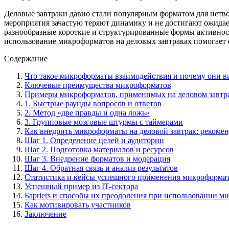
Деловые завтраки давно стали популярным форматом для нетво
мероприятия зачастую теряют динамику и не достигают ожида
разнообразные короткие и структурированные формы активност
использование микроформатов на деловых завтраках помогает
Содержание
Что такое микроформаты взаимодействия и почему они 
Ключевые преимущества микроформатов
Примеры микроформатов, применимых на деловом завтр
1. Быстрые раунды вопросов и ответов
2. Метод «две правды и одна ложь»
3. Групповые мозговые штурмы с таймерами
Как внедрить микроформаты на деловой завтрак: рекоме
Шаг 1. Определение целей и аудитории
Шаг 2. Подготовка материалов и ресурсов
Шаг 3. Внедрение форматов и модерация
Шаг 4. Обратная связь и анализ результатов
Статистика и кейсы успешного применения микроформа
Успешный пример из IT-сектора
Барriers и способы их преодоления при использовании м
Как мотивировать участников
Заключение