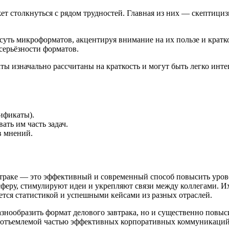
 столкнуться с рядом трудностей. Главная из них — скептицизм
суть микроформатов, акцентируя внимание на их пользе и кратк
серьёзности форматов.
ы изначально рассчитаны на краткость и могут быть легко инт
ификаты).
ть им часть задач.
в мнений.
траке — это эффективный и современный способ повысить урове
феру, стимулируют идеи и укрепляют связи между коллегами. И
ется статистикой и успешными кейсами из разных отраслей.
нообразить формат делового завтрака, но и существенно повыси
еотъемлемой частью эффективных корпоративных коммуникаций 