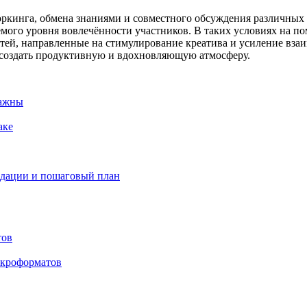
ркинга, обмена знаниями и совместного обсуждения различных 
емого уровня вовлечённости участников. В таких условиях на 
ей, направленные на стимулирование креатива и усиление взаим
 создать продуктивную и вдохновляющую атмосферу.
важны
аке
ндации и пошаговый план
тов
икроформатов