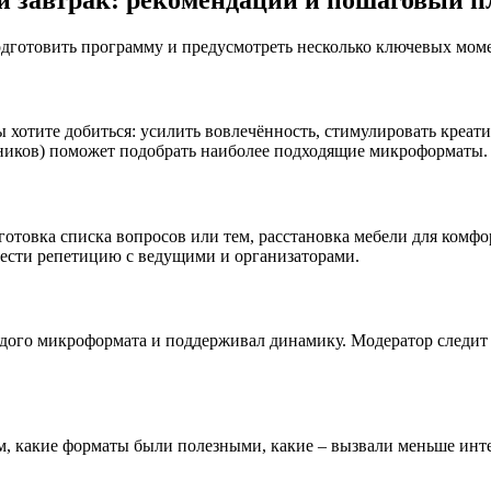
й завтрак: рекомендации и пошаговый п
готовить программу и предусмотреть несколько ключевых моме
 хотите добиться: усилить вовлечённость, стимулировать креат
тников) поможет подобрать наиболее подходящие микроформаты.
дготовка списка вопросов или тем, расстановка мебели для ком
вести репетицию с ведущими и организаторами.
ого микроформата и поддерживал динамику. Модератор следит за
м, какие форматы были полезными, какие – вызвали меньше инт