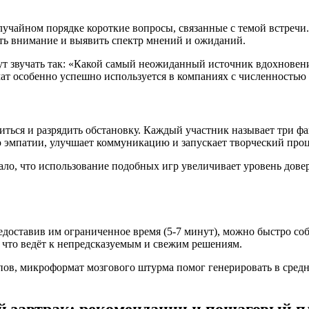
лучайном порядке короткие вопросы, связанные с темой встречи
ать внимание и выявить спектр мнений и ожиданий.
ут звучать так: «Какой самый неожиданный источник вдохновени
 особенно успешно используется в компаниях с численностью о
ься и разрядить обстановку. Каждый участник называет три фак
ю эмпатии, улучшает коммуникацию и запускает творческий проц
ло, что использование подобных игр увеличивает уровень довер
едоставив им ограниченное время (5-7 минут), можно быстро со
, что ведёт к непредсказуемым и свежим решениям.
пов, микроформат мозгового штурма помог генерировать в сред