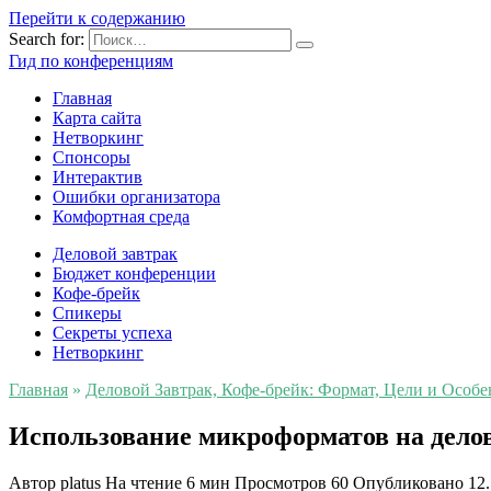
Перейти к содержанию
Search for:
Гид по конференциям
Главная
Карта сайта
Нетворкинг
Спонсоры
Интерактив
Ошибки организатора
Комфортная среда
Деловой завтрак
Бюджет конференции
Кофе-брейк
Спикеры
Секреты успеха
Нетворкинг
Главная
»
Деловой Завтрак, Кофе-брейк: Формат, Цели и Особе
Использование микроформатов на делов
Автор
platus
На чтение
6 мин
Просмотров
60
Опубликовано
12