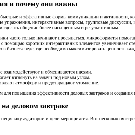
ия и почему они важны
быстрые и эффективные формы коммуникации и активности, кот
ие упражнения, интерактивные вопросы, групповые дискуссии, и
 и сделать общение более насыщенным и результативным.
стники часто только начинают просыпаться, микроформаты помог
в с помощью коротких интерактивных элементов увеличивает ст
о в бизнес-среде, где необходимо максимизировать ценность ка
 взаимодействуют и обмениваются идеями.
гает взглянуть на задачи под новым углом.
вляют атмосферу и предотвращают утомление.
для повышения эффективности деловых завтраков и создания п
на деловом завтраке
пецифику аудитории и цели мероприятия. Вот несколько востр