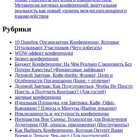
Метаверсия научных конференций: виртуальная
реальность как новый уровень междисциплинарного
взаимодействия
Рубрики
10 Ошибок Организатора Конференции, Которые
Отталкивают Участников (Чего избегать)
WOW-эффект конференции
бизнес-конференции
Бюджет Конференции: На Чём Реально Сэкономить Без
Потери Качества? (Финансовые лайфхаки)
Деловой Завтрак, Кофе-брейк: Формат, Цели и
Особенности Организации (Базис + отличие)
Деловой Завтрак: Как Подготовиться, Чтобы Не Просто
Поесть, а Получить Контракт? (Для гостей)
заочные конференции
Идеальная Площадка для Завтрака: Кафе, Офис,
Коворкинг? Плюсы и Минусы (Выбор локации)
Инклюзивность и доступность конференции
Интерактив Вне Сцены: Технологии для Вовлечения
Аудитории (QR, опросы, приложения) (Инструменты)
Как Выбрать Конференцию, Которая Окупит Ваши
Время и Деньги: Чек-лист (Для посетителей)