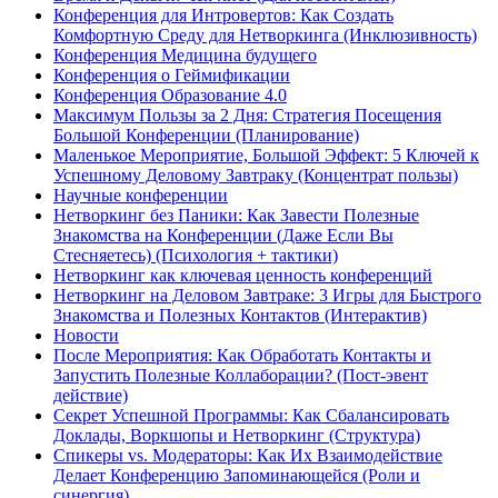
Конференция для Интровертов: Как Создать
Комфортную Среду для Нетворкинга (Инклюзивность)
Конференция Медицина будущего
Конференция о Геймификации
Конференция Образование 4.0
Максимум Пользы за 2 Дня: Стратегия Посещения
Большой Конференции (Планирование)
Маленькое Мероприятие, Большой Эффект: 5 Ключей к
Успешному Деловому Завтраку (Концентрат пользы)
Научные конференции
Нетворкинг без Паники: Как Завести Полезные
Знакомства на Конференции (Даже Если Вы
Стесняетесь) (Психология + тактики)
Нетворкинг как ключевая ценность конференций
Нетворкинг на Деловом Завтраке: 3 Игры для Быстрого
Знакомства и Полезных Контактов (Интерактив)
Новости
После Мероприятия: Как Обработать Контакты и
Запустить Полезные Коллаборации? (Пост-эвент
действие)
Секрет Успешной Программы: Как Сбалансировать
Доклады, Воркшопы и Нетворкинг (Структура)
Спикеры vs. Модераторы: Как Их Взаимодействие
Делает Конференцию Запоминающейся (Роли и
синергия)