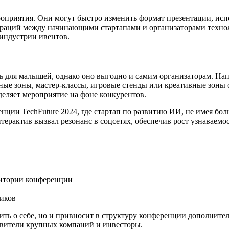
роприятия. Они могут быстро изменить формат презентации, исп
бораций между начинающими стартапами и организаторами техно
индустрии ивентов.
для малышей, однако оно выгодно и самим организаторам. Напр
ые зоны, мастер-классы, игровые стенды или креативные зоны 
еляет мероприятие на фоне конкурентов.
нции TechFuture 2024, где стартап по развитию ИИ, не имея бо
ерактив вызвал резонанс в соцсетях, обеспечив рост узнаваемо
ритории конференции
иков
ить о себе, но и привносит в структуру конференции дополните
тавители крупных компаний и инвесторы.