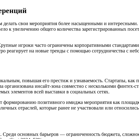
еренций
ам делать свои мероприятия более насыщенными и интересными. Н
ело к увеличению общего количества зарегистрированных посет
 Крупные игроки часто ограничены корпоративными стандартами
тро реагирует на новые тренды с помощью сотрудничества с не
кальным, повышая его престиж и узнаваемость. Стартапы, как п
 была организована инсайт-зона совместно с несколькими финтех-
емых элементов всей выставки в социальных сетях.
ует формированию позитивного имиджа мероприятия как площад
зличных отраслей, которые ранее не участвовали или относилис
им. Среди основных барьеров — ограниченность бюджета, сложно