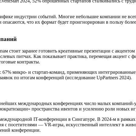
entStart 2024, 52% опрошенных стартапов сталкивались с трудн
цифике индустрии событий. Многие небольшие компании не всег
ни опасаются, что их формат будет проигнорирован в пользу бо
мпаний
пам стоит заранее готовить креативные презентации с акцентом
аслевых питчах. Как показывает практика, перемещая акцент с 
тоговые контракты.
: 67% микро- и стартап-команд, применяющих интегрированные 
заявок по итогам конференций (исследование UpPartners 2024).
рупнейших международных конференциях число малых компаний-у
мократизации» пространства ивентов и усилению роли новых иг
 международной IT-конференции в Сингапуре. В 2024-м в рамках 
я с посетителями — VR-игры, искусственный интеллект в живо
лений конференции.