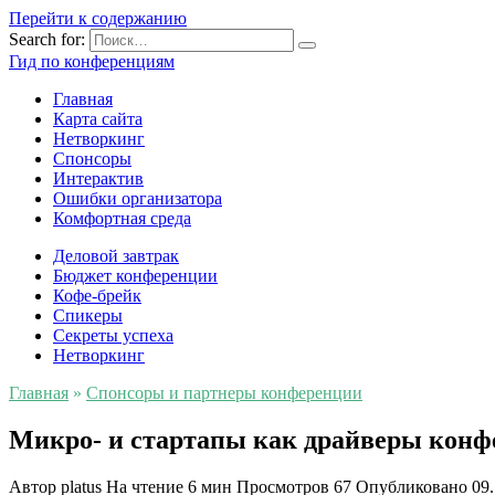
Перейти к содержанию
Search for:
Гид по конференциям
Главная
Карта сайта
Нетворкинг
Спонсоры
Интерактив
Ошибки организатора
Комфортная среда
Деловой завтрак
Бюджет конференции
Кофе-брейк
Спикеры
Секреты успеха
Нетворкинг
Главная
»
Спонсоры и партнеры конференции
Микро- и стартапы как драйверы конфе
Автор
platus
На чтение
6 мин
Просмотров
67
Опубликовано
09