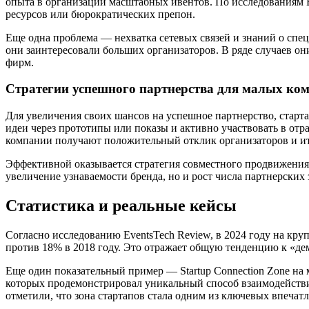
опыта в организации масштабных ивентов. По исследованиям Ev
ресурсов или бюрократических препон.
Еще одна проблема — нехватка сетевых связей и знаний о спе
они заинтересовали больших организаторов. В ряде случаев о
фирм.
Стратегии успешного партнерства для малых ко
Для увеличения своих шансов на успешное партнерство, старта
идеи через прототипы или показы и активно участвовать в отр
компании получают положительный отклик организаторов и и
Эффективной оказывается стратегия совместного продвижения
увеличение узнаваемости бренда, но и рост числа партнерских 
Статистика и реальные кейсы
Согласно исследованию EventsTech Review, в 2024 году на к
против 18% в 2018 году. Это отражает общую тенденцию к «де
Еще один показательный пример — Startup Connection Zone на
которых продемонстрировал уникальный способ взаимодействи
отметили, что зона стартапов стала одним из ключевых впечат