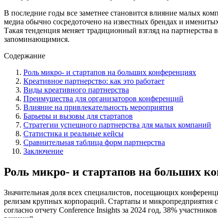
В последние годы все заметнее становится влияние малых ко
медиа обычно сосредоточено на известных брендах и имениты
Такая тенденция меняет традиционный взгляд на партнерства
запоминающимися.
Содержание
Роль микро- и стартапов на больших конференциях
Креативное партнерство: как это работает
Виды креативного партнерства
Преимущества для организаторов конференций
Влияние на привлекательность мероприятия
Барьеры и вызовы для стартапов
Стратегии успешного партнерства для малых компаний
Статистика и реальные кейсы
Сравнительная таблица форм партнерства
Заключение
Роль микро- и стартапов на больших к
Значительная доля всех специалистов, посещающих конференц
релизам крупных корпораций. Стартапы и микропредприятия сп
согласно отчету Conference Insights за 2024 год, 38% участ