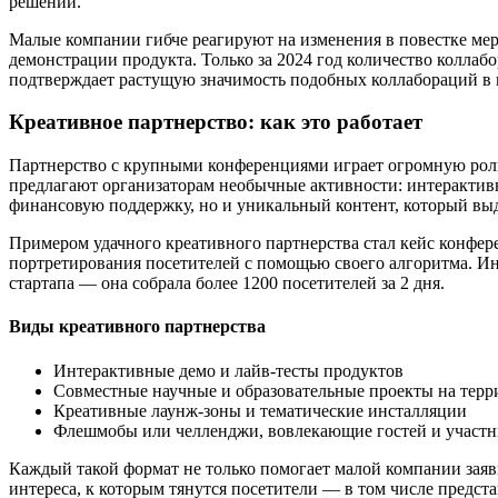
решений.
Малые компании гибче реагируют на изменения в повестке ме
демонстрации продукта. Только за 2024 год количество колла
подтверждает растущую значимость подобных коллабораций в 
Креативное партнерство: как это работает
Партнерство с крупными конференциями играет огромную роль 
предлагают организаторам необычные активности: интерактивн
финансовую поддержку, но и уникальный контент, который выд
Примером удачного креативного партнерства стал кейс конфере
портретирования посетителей с помощью своего алгоритма. Инт
стартапа — она собрала более 1200 посетителей за 2 дня.
Виды креативного партнерства
Интерактивные демо и лайв-тесты продуктов
Совместные научные и образовательные проекты на тер
Креативные лаунж-зоны и тематические инсталляции
Флешмобы или челленджи, вовлекающие гостей и участн
Каждый такой формат не только помогает малой компании заяв
интереса, к которым тянутся посетители — в том числе предс