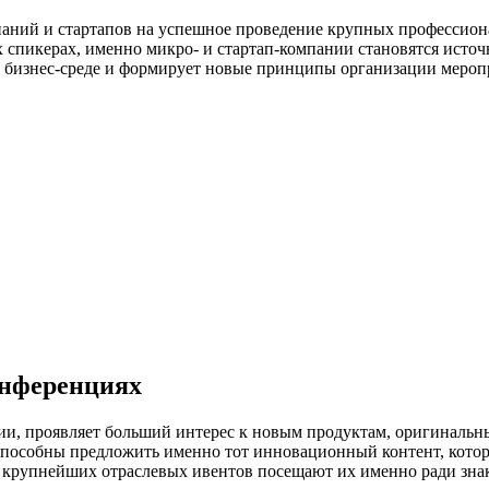
мпаний и стартапов на успешное проведение крупных профессион
х спикерах, именно микро- и стартап-компании становятся ист
 в бизнес-среде и формирует новые принципы организации меро
онференциях
ии, проявляет больший интерес к новым продуктам, оригинальн
особны предложить именно тот инновационный контент, которог
ников крупнейших отраслевых ивентов посещают их именно ради 