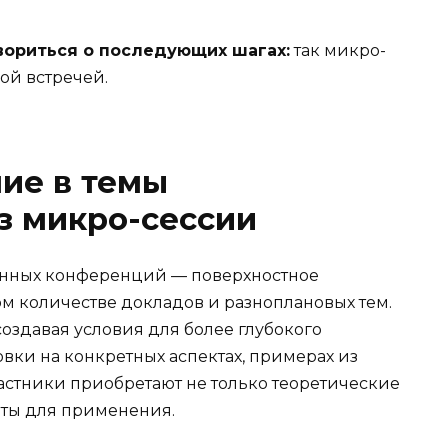
вориться о последующих шагах:
так микро-
ой встречей.
ие в темы
з микро-сессии
онных конференций — поверхностное
 количестве докладов и разноплановых тем.
оздавая условия для более глубокого
овки на конкретных аспектах, примерах из
астники приобретают не только теоретические
нты для применения.