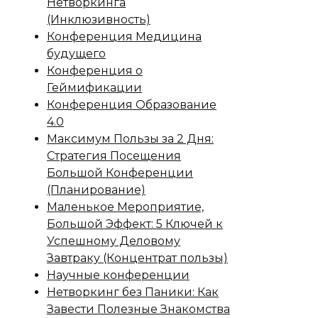
Нетворкинга
(Инклюзивность)
Конференция Медицина
будущего
Конференция о
Геймификации
Конференция Образование
4.0
Максимум Пользы за 2 Дня:
Стратегия Посещения
Большой Конференции
(Планирование)
Маленькое Мероприятие,
Большой Эффект: 5 Ключей к
Успешному Деловому
Завтраку (Концентрат пользы)
Научные конференции
Нетворкинг без Паники: Как
Завести Полезные Знакомства