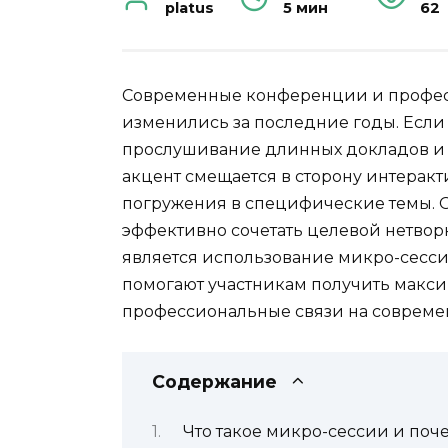
platus
5 мин
62
Современные конференции и профес
изменились за последние годы. Есл
прослушивание длинных докладов и 
акцент смещается в сторону интеракт
погружения в специфические темы. О
эффективно сочетать целевой нетвор
является использование микро-сесси
помогают участникам получить макс
профессиональные связи на совреме
Содержание
Что такое микро-сессии и поч