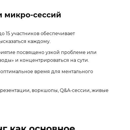
 микро-сессий
 до 15 участников обеспечивает
ысказаться каждому.
иятие посвящено узкой проблеме или
«воды» и концентрироваться на сути.
 оптимальное время для ментального
езентации, воркшопы, Q&A-сессии, живые
г как основное