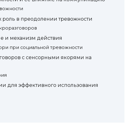
евожности
х роль в преодолении тревожности
кроразговоров
е и механизм действия
ори при социальной тревожности
говоров с сенсорными якорями на
рия
и для эффективного использования