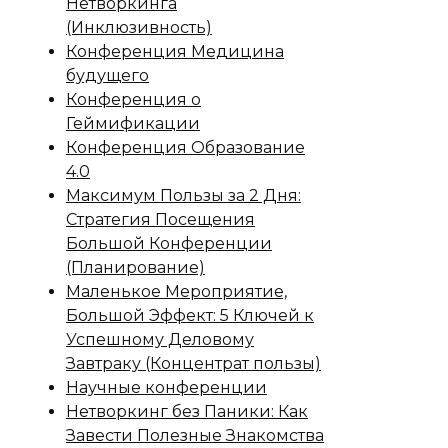
Нетворкинга
(Инклюзивность)
Конференция Медицина
будущего
Конференция о
Геймификации
Конференция Образование
4.0
Максимум Пользы за 2 Дня:
Стратегия Посещения
Большой Конференции
(Планирование)
Маленькое Мероприятие,
Большой Эффект: 5 Ключей к
Успешному Деловому
Завтраку (Концентрат пользы)
Научные конференции
Нетворкинг без Паники: Как
Завести Полезные Знакомства