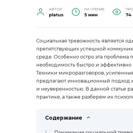
АВТОР
НА ЧТЕНИЕ
ПР
platus
5 мин
74
Социальная тревожность является од
препятствующих успешной коммуника
среде. Особенно остро эта проблема 
необходимость быстро и эффективно 
Техники микроразговоров, усиленны
предлагают инновационный подход к
и неуверенностью. В данной статье р
практике, а также разберём их псих
Содержание
Понимание социальной трево