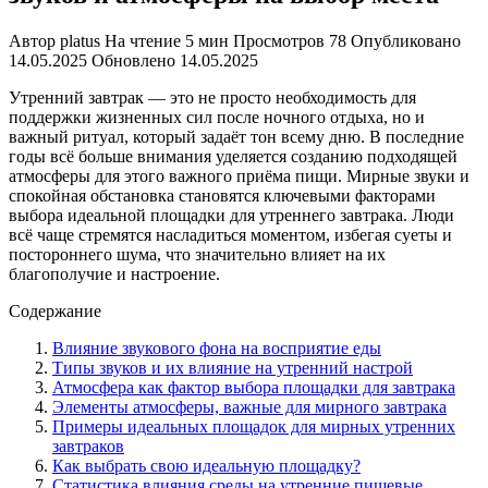
Автор
platus
На чтение
5 мин
Просмотров
78
Опубликовано
14.05.2025
Обновлено
14.05.2025
Утренний завтрак — это не просто необходимость для
поддержки жизненных сил после ночного отдыха, но и
важный ритуал, который задаёт тон всему дню. В последние
годы всё больше внимания уделяется созданию подходящей
атмосферы для этого важного приёма пищи. Мирные звуки и
спокойная обстановка становятся ключевыми факторами
выбора идеальной площадки для утреннего завтрака. Люди
всё чаще стремятся насладиться моментом, избегая суеты и
постороннего шума, что значительно влияет на их
благополучие и настроение.
Содержание
Влияние звукового фона на восприятие еды
Типы звуков и их влияние на утренний настрой
Атмосфера как фактор выбора площадки для завтрака
Элементы атмосферы, важные для мирного завтрака
Примеры идеальных площадок для мирных утренних
завтраков
Как выбрать свою идеальную площадку?
Статистика влияния среды на утренние пищевые