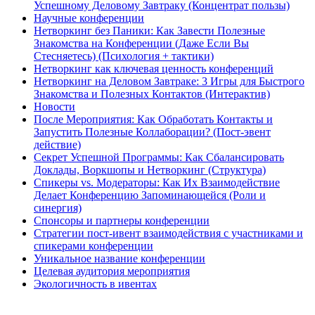
Успешному Деловому Завтраку (Концентрат пользы)
Научные конференции
Нетворкинг без Паники: Как Завести Полезные
Знакомства на Конференции (Даже Если Вы
Стесняетесь) (Психология + тактики)
Нетворкинг как ключевая ценность конференций
Нетворкинг на Деловом Завтраке: 3 Игры для Быстрого
Знакомства и Полезных Контактов (Интерактив)
Новости
После Мероприятия: Как Обработать Контакты и
Запустить Полезные Коллаборации? (Пост-эвент
действие)
Секрет Успешной Программы: Как Сбалансировать
Доклады, Воркшопы и Нетворкинг (Структура)
Спикеры vs. Модераторы: Как Их Взаимодействие
Делает Конференцию Запоминающейся (Роли и
синергия)
Спонсоры и партнеры конференции
Стратегии пост-ивент взаимодействия с участниками и
спикерами конференции
Уникальное название конференции
Целевая аудитория мероприятия
Экологичность в ивентах