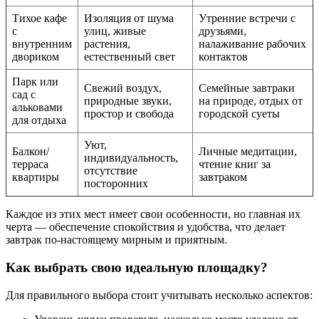
Тихое кафе
Изоляция от шума
Утренние встречи с
с
улиц, живые
друзьями,
внутренним
растения,
налаживание рабочих
двориком
естественный свет
контактов
Парк или
Свежий воздух,
Семейные завтраки
сад с
природные звуки,
на природе, отдых от
альковами
простор и свобода
городской суеты
для отдыха
Уют,
Балкон/
Личные медитации,
индивидуальность,
терраса
чтение книг за
отсутствие
квартиры
завтраком
посторонних
Каждое из этих мест имеет свои особенности, но главная их
черта — обеспечение спокойствия и удобства, что делает
завтрак по-настоящему мирным и приятным.
Как выбрать свою идеальную площадку?
Для правильного выбора стоит учитывать несколько аспектов: