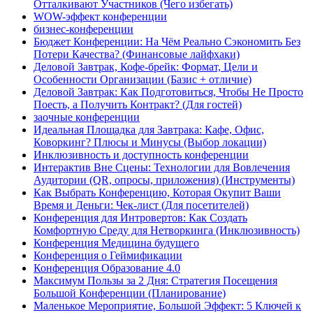
Отталкивают Участников (Чего избегать)
WOW-эффект конференции
бизнес-конференции
Бюджет Конференции: На Чём Реально Сэкономить Без
Потери Качества? (Финансовые лайфхаки)
Деловой Завтрак, Кофе-брейк: Формат, Цели и
Особенности Организации (Базис + отличие)
Деловой Завтрак: Как Подготовиться, Чтобы Не Просто
Поесть, а Получить Контракт? (Для гостей)
заочные конференции
Идеальная Площадка для Завтрака: Кафе, Офис,
Коворкинг? Плюсы и Минусы (Выбор локации)
Инклюзивность и доступность конференции
Интерактив Вне Сцены: Технологии для Вовлечения
Аудитории (QR, опросы, приложения) (Инструменты)
Как Выбрать Конференцию, Которая Окупит Ваши
Время и Деньги: Чек-лист (Для посетителей)
Конференция для Интровертов: Как Создать
Комфортную Среду для Нетворкинга (Инклюзивность)
Конференция Медицина будущего
Конференция о Геймификации
Конференция Образование 4.0
Максимум Пользы за 2 Дня: Стратегия Посещения
Большой Конференции (Планирование)
Маленькое Мероприятие, Большой Эффект: 5 Ключей к