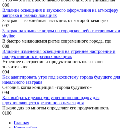
0
86
Влияние освещения и звукового оформления на атмосферу
завтрака в разных локациях
Завтрак — важнейшая часть дня, от которой зачастую
0
97
Завтрак на крыше с видом на городское небо гастрономия и
skyline
В быстро меняющемся ритме современного города, где
0
88
Влияние изменения освещения на утреннее настроение и
продуктивность в разных локациях
Утреннее настроение и продуктивность оказывают
значительное
0
94
Как адаптировать утро под экосистему города будущего для
идеального завтрака
Сегодня, когда концепция «города будущего»
0
94
Как выбрать идеальную утреннюю площадку для
вдохновляющего креативного начала дня
Начало дня во многом определяет его продуктивность
0
100
Главная
Карта сайта