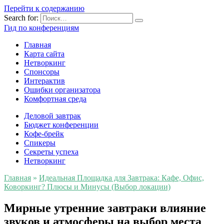
Перейти к содержанию
Search for:
Гид по конференциям
Главная
Карта сайта
Нетворкинг
Спонсоры
Интерактив
Ошибки организатора
Комфортная среда
Деловой завтрак
Бюджет конференции
Кофе-брейк
Спикеры
Секреты успеха
Нетворкинг
Главная
»
Идеальная Площадка для Завтрака: Кафе, Офис,
Коворкинг? Плюсы и Минусы (Выбор локации)
Мирные утренние завтраки влияние
звуков и атмосферы на выбор места