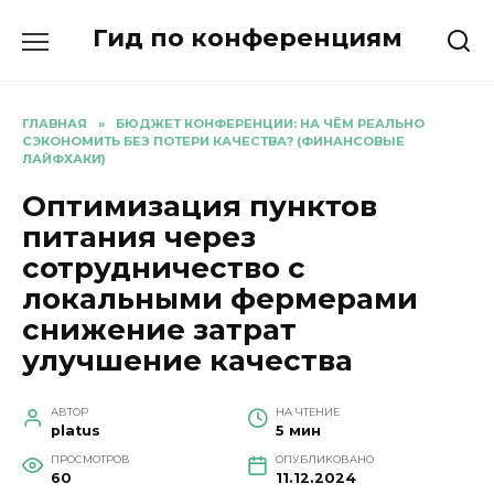
Перейти
Гид по конференциям
к
содержанию
ГЛАВНАЯ
»
БЮДЖЕТ КОНФЕРЕНЦИИ: НА ЧЁМ РЕАЛЬНО
СЭКОНОМИТЬ БЕЗ ПОТЕРИ КАЧЕСТВА? (ФИНАНСОВЫЕ
ЛАЙФХАКИ)
Оптимизация пунктов
питания через
сотрудничество с
локальными фермерами
снижение затрат
улучшение качества
АВТОР
НА ЧТЕНИЕ
platus
5 мин
ПРОСМОТРОВ
ОПУБЛИКОВАНО
60
11.12.2024