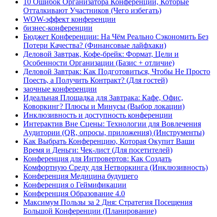
10 Ошибок Организатора Конференции, Которые
Отталкивают Участников (Чего избегать)
WOW-эффект конференции
бизнес-конференции
Бюджет Конференции: На Чём Реально Сэкономить Без
Потери Качества? (Финансовые лайфхаки)
Деловой Завтрак, Кофе-брейк: Формат, Цели и
Особенности Организации (Базис + отличие)
Деловой Завтрак: Как Подготовиться, Чтобы Не Просто
Поесть, а Получить Контракт? (Для гостей)
заочные конференции
Идеальная Площадка для Завтрака: Кафе, Офис,
Коворкинг? Плюсы и Минусы (Выбор локации)
Инклюзивность и доступность конференции
Интерактив Вне Сцены: Технологии для Вовлечения
Аудитории (QR, опросы, приложения) (Инструменты)
Как Выбрать Конференцию, Которая Окупит Ваши
Время и Деньги: Чек-лист (Для посетителей)
Конференция для Интровертов: Как Создать
Комфортную Среду для Нетворкинга (Инклюзивность)
Конференция Медицина будущего
Конференция о Геймификации
Конференция Образование 4.0
Максимум Пользы за 2 Дня: Стратегия Посещения
Большой Конференции (Планирование)