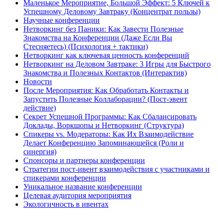
Маленькое Мероприятие, Большой Эффект: 5 Ключей к
Успешному Деловому Завтраку (Концентрат пользы)
Научные конференции
Нетворкинг без Паники: Как Завести Полезные
Знакомства на Конференции (Даже Если Вы
Стесняетесь) (Психология + тактики)
Нетворкинг как ключевая ценность конференций
Нетворкинг на Деловом Завтраке: 3 Игры для Быстрого
Знакомства и Полезных Контактов (Интерактив)
Новости
После Мероприятия: Как Обработать Контакты и
Запустить Полезные Коллаборации? (Пост-эвент
действие)
Секрет Успешной Программы: Как Сбалансировать
Доклады, Воркшопы и Нетворкинг (Структура)
Спикеры vs. Модераторы: Как Их Взаимодействие
Делает Конференцию Запоминающейся (Роли и
синергия)
Спонсоры и партнеры конференции
Стратегии пост-ивент взаимодействия с участниками и
спикерами конференции
Уникальное название конференции
Целевая аудитория мероприятия
Экологичность в ивентах