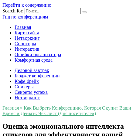
Перейти к содержанию
Search for:
Гид по конференциям
Главная
Карта сайта
Нетворкинг
Спонсоры
Интерактив
Ошибки организатора
Комфортная среда
Деловой завтрак
Бюджет конференции
Кофе-брейк
Спикеры
Секреты успеха
Нетворкинг
Главная
»
Как Выбрать Конференцию, Которая Окупит Ваши
Время и Деньги: Чек-лист (Для посетителей)
Оценка эмоционального интеллекта
спикеров для эффективности вашей