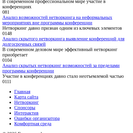
В современном профессиональном мире участие в
конференциях
0
81
Анализ возможностей нетворкинга на неформальных
мероприятиях вне программы конференции
Нетворкинг давно признан одним из ключевых элементов
0
148
Анализ скрытого нетворкинга выявление конференций для
долгосрочных связей
В современном деловом мире эффективный нетворкинг
приобретает
0
104
Анализ скрытых нетворкинг возможностей за пределами
программы конференции
Участие в конференциях давно стало неотъемлемой частью
0
111
Главная
Карта сайта
Нетворкинг
Спонсоры
Интерактив
Ошибки организатора
Комфортная среда