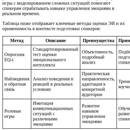
игры с моделированием сложных ситуаций помогают
спикерам отрабатывать навыки управления эмоциями в
реальном времени.
Таблица ниже отображает ключевые методы оценки ЭИ и их
применимость в контексте подготовки спикеров:
Метод
Описание
Преимущества
Прим
Стандартизированный
Объективность,
Подб
Опросник
тест оценки
подробный
подго
EQ-i
эмоционального
анализ
спике
интеллекта
Практическая
Наблюдения
Анализ поведения и
направленность,
Трени
и обратная
реакций в реальных
адаптация к
коучи
связь
условиях
конкретной
аудитории
Имитация
Развитие
коммуникационных
Обуче
Ролевые
навыков
ситуаций с
разви
игры
управления
различными
спике
эмоциями
эмоциями