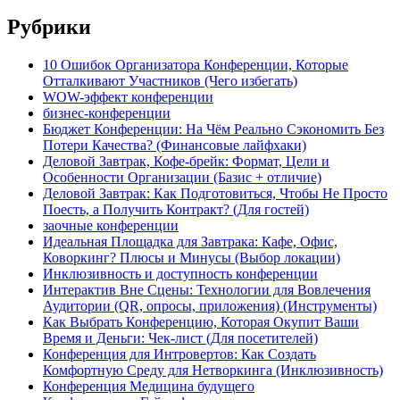
Рубрики
10 Ошибок Организатора Конференции, Которые
Отталкивают Участников (Чего избегать)
WOW-эффект конференции
бизнес-конференции
Бюджет Конференции: На Чём Реально Сэкономить Без
Потери Качества? (Финансовые лайфхаки)
Деловой Завтрак, Кофе-брейк: Формат, Цели и
Особенности Организации (Базис + отличие)
Деловой Завтрак: Как Подготовиться, Чтобы Не Просто
Поесть, а Получить Контракт? (Для гостей)
заочные конференции
Идеальная Площадка для Завтрака: Кафе, Офис,
Коворкинг? Плюсы и Минусы (Выбор локации)
Инклюзивность и доступность конференции
Интерактив Вне Сцены: Технологии для Вовлечения
Аудитории (QR, опросы, приложения) (Инструменты)
Как Выбрать Конференцию, Которая Окупит Ваши
Время и Деньги: Чек-лист (Для посетителей)
Конференция для Интровертов: Как Создать
Комфортную Среду для Нетворкинга (Инклюзивность)
Конференция Медицина будущего