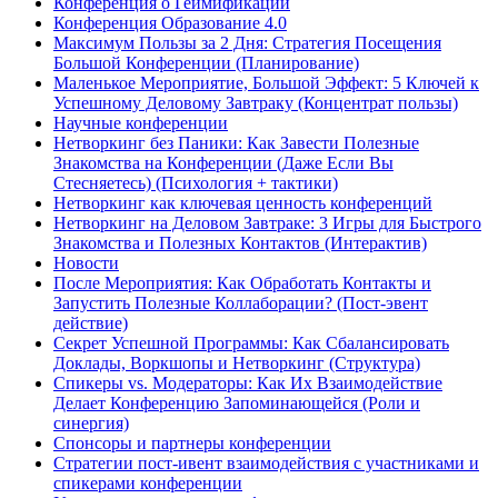
Конференция о Геймификации
Конференция Образование 4.0
Максимум Пользы за 2 Дня: Стратегия Посещения
Большой Конференции (Планирование)
Маленькое Мероприятие, Большой Эффект: 5 Ключей к
Успешному Деловому Завтраку (Концентрат пользы)
Научные конференции
Нетворкинг без Паники: Как Завести Полезные
Знакомства на Конференции (Даже Если Вы
Стесняетесь) (Психология + тактики)
Нетворкинг как ключевая ценность конференций
Нетворкинг на Деловом Завтраке: 3 Игры для Быстрого
Знакомства и Полезных Контактов (Интерактив)
Новости
После Мероприятия: Как Обработать Контакты и
Запустить Полезные Коллаборации? (Пост-эвент
действие)
Секрет Успешной Программы: Как Сбалансировать
Доклады, Воркшопы и Нетворкинг (Структура)
Спикеры vs. Модераторы: Как Их Взаимодействие
Делает Конференцию Запоминающейся (Роли и
синергия)
Спонсоры и партнеры конференции
Стратегии пост-ивент взаимодействия с участниками и
спикерами конференции