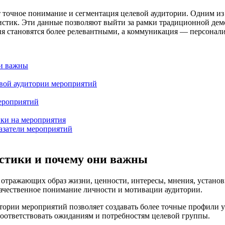
 точное понимание и сегментация целевой аудитории. Одним и
истик. Эти данные позволяют выйти за рамки традиционной дем
ия становятся более релевантными, а коммуникация — персонал
ни важны
вой аудитории мероприятий
мероприятий
ики на мероприятия
азатели мероприятий
истики и почему они важны
отражающих образ жизни, ценности, интересы, мнения, установ
 качественное понимание личности и мотивации аудитории.
рии мероприятий позволяет создавать более точные профили уч
оответствовать ожиданиям и потребностям целевой группы.