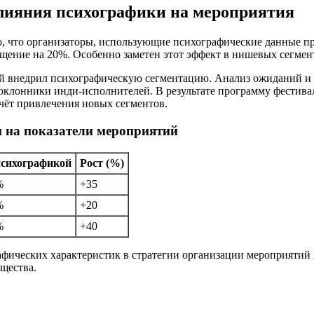
лияния психографики на мероприятия
зало, что организаторы, использующие психографические данные
ение на 20%. Особенно заметен этот эффект в нишевых сегмент
ый внедрил психографическую сегментацию. Анализ ожиданий и 
клонники инди-исполнителей. В результате программу фестивал
счёт привлечения новых сегментов.
 на показатели мероприятий
психографикой
Рост (%)
%
+35
%
+20
%
+40
фических характеристик в стратегии организации мероприятий я
щества.