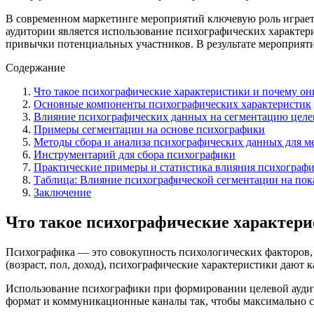
В современном маркетинге мероприятий ключевую роль играет
аудитории является использование психографических характер
привычки потенциальных участников. В результате мероприят
Содержание
Что такое психографические характеристики и почему о
Основные компоненты психографических характеристик
Влияние психографических данных на сегментацию целе
Примеры сегментации на основе психографики
Методы сбора и анализа психографических данных для 
Инструментарий для сбора психографики
Практические примеры и статистика влияния психограф
Таблица: Влияние психографической сегментации на пок
Заключение
Что такое психографические характер
Психографика — это совокупность психологических факторов, 
(возраст, пол, доход), психографические характеристики дают
Использование психографики при формировании целевой аудито
формат и коммуникационные каналы так, чтобы максимально с