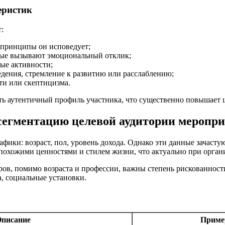
еристик
:
 принципы он исповедует;
рые вызывают эмоциональный отклик;
ые активности;
ения, стремление к развитию или расслаблению;
ти или скептицизма.
ать аутентичный профиль участника, что существенно повышает 
сегментацию целевой аудитории меропр
афики: возраст, пол, уровень дохода. Однако эти данные зачас
 похожими ценностями и стилем жизни, что актуально при орг
ров, помимо возраста и профессии, важны степень рискованнос
, социальные установки.
писание
Приме