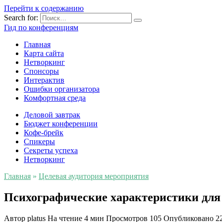
Перейти к содержанию
Search for:
Гид по конференциям
Главная
Карта сайта
Нетворкинг
Спонсоры
Интерактив
Ошибки организатора
Комфортная среда
Деловой завтрак
Бюджет конференции
Кофе-брейк
Спикеры
Секреты успеха
Нетворкинг
Главная
»
Целевая аудитория мероприятия
Психографические характеристики для
Автор
platus
На чтение
4 мин
Просмотров
105
Опубликовано
2