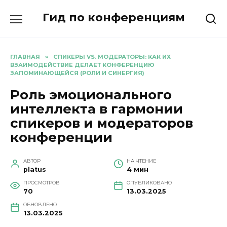
Перейти
Гид по конференциям
к
содержанию
ГЛАВНАЯ
»
СПИКЕРЫ VS. МОДЕРАТОРЫ: КАК ИХ
ВЗАИМОДЕЙСТВИЕ ДЕЛАЕТ КОНФЕРЕНЦИЮ
ЗАПОМИНАЮЩЕЙСЯ (РОЛИ И СИНЕРГИЯ)
Роль эмоционального
интеллекта в гармонии
спикеров и модераторов
конференции
АВТОР
НА ЧТЕНИЕ
platus
4 мин
ПРОСМОТРОВ
ОПУБЛИКОВАНО
70
13.03.2025
ОБНОВЛЕНО
13.03.2025