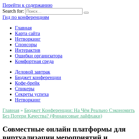
Перейти к содержанию
Search for:
Гид по конференциям
Главная
Карта сайта
Нетворкинг
Спонсоры
Интерактив
Ошибки организатора
Комфортная среда
Деловой завтрак
Бюджет конференции
Кофе-брейк
Спикеры
Секреты успеха
Нетворкинг
Главная
»
Бюджет Конференции: На Чём Реально Сэкономить
Без Потери Качества? (Финансовые лайфхаки)
Совместные онлайн платформы для
виртуализации мероприятий и