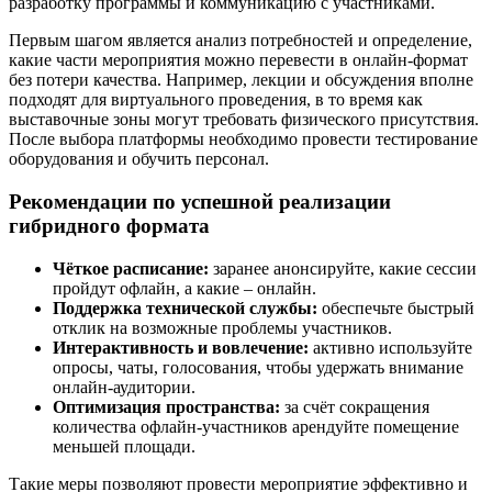
разработку программы и коммуникацию с участниками.
Первым шагом является анализ потребностей и определение,
какие части мероприятия можно перевести в онлайн-формат
без потери качества. Например, лекции и обсуждения вполне
подходят для виртуального проведения, в то время как
выставочные зоны могут требовать физического присутствия.
После выбора платформы необходимо провести тестирование
оборудования и обучить персонал.
Рекомендации по успешной реализации
гибридного формата
Чёткое расписание:
заранее анонсируйте, какие сессии
пройдут офлайн, а какие – онлайн.
Поддержка технической службы:
обеспечьте быстрый
отклик на возможные проблемы участников.
Интерактивность и вовлечение:
активно используйте
опросы, чаты, голосования, чтобы удержать внимание
онлайн-аудитории.
Оптимизация пространства:
за счёт сокращения
количества офлайн-участников арендуйте помещение
меньшей площади.
Такие меры позволяют провести мероприятие эффективно и