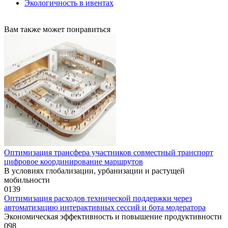
Экологичность в ивентах
Вам также может понравиться
Оптимизация трансфера участников совместный транспорт
цифровое координирование маршрутов
В условиях глобализации, урбанизации и растущей
мобильности
0
139
Оптимизация расходов технической поддержки через
автоматизацию интерактивных сессий и бота модератора
Экономическая эффективность и повышение продуктивности
0
98