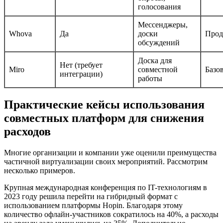
голосования
Мессенджеры,
Whova
Да
доски
Прод
обсуждений
Доска для
Нет (требует
Miro
совместной
Базо
интеграции)
работы
Практические кейсы использования
совместных платформ для снижения
расходов
Многие организации и компании уже оценили преимущества
частичной виртуализации своих мероприятий. Рассмотрим
несколько примеров.
Крупная международная конференция по IT-технологиям в
2023 году решила перейти на гибридный формат с
использованием платформы Hopin. Благодаря этому
количество офлайн-участников сократилось на 40%, а расходы