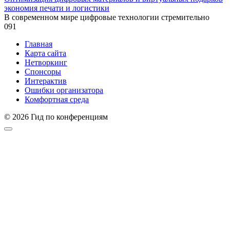
экономия печати и логистики
В современном мире цифровые технологии стремительно
0
91
Главная
Карта сайта
Нетворкинг
Спонсоры
Интерактив
Ошибки организатора
Комфортная среда
© 2026 Гид по конференциям