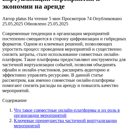
экономии на аренде
Автор
platus
На чтение
5 мин
Просмотров
74
Опубликовано
25.05.2025
Обновлено
25.05.2025
Современные тенденции в организации мероприятий
постепенно смещаются в сторону цифровизации и гибридных
форматов. Одним из ключевых решений, позволяющих
упростить процесс проведения мероприятий и существенно
снизить затраты, стало использование совместных онлайн-
платформ. Такие платформы предоставляют инструменты для
частичной виртуализации событий, позволяя объединять
офлайн и онлайн-участников, расширять аудиторию и
эффективно управлять ресурсами. В данной статье
рассмотрим, как именно совместные онлайн-платформы
помогают снизить расходы на аренду и повысить качество
мероприятий.
Содержание
Что такое совместные онлайн-платформы и их роль в
организации мероприятий
Ключевые преимущества частичной виртуализации
мероприятий