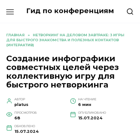
Перейти
Гид по конференциям
к
содержанию
ГЛАВНАЯ
»
НЕТВОРКИНГ НА ДЕЛОВОМ ЗАВТРАКЕ: 3 ИГРЫ
ДЛЯ БЫСТРОГО ЗНАКОМСТВА И ПОЛЕЗНЫХ КОНТАКТОВ
(ИНТЕРАКТИВ)
Создание инфографики
совместных целей через
коллективную игру для
быстрого нетворкинга
АВТОР
НА ЧТЕНИЕ
platus
6 мин
ПРОСМОТРОВ
ОПУБЛИКОВАНО
68
15.07.2024
ОБНОВЛЕНО
15.07.2024