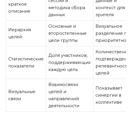
сессии и
данные и
краткое
методика сбора
контекст для
описание
данных
зрителя
Основные и
Визуальное
Иерархия
второстепенные
разделение по
целей
цели группы
приоритетност
Количественно
Доля участников,
Статистические
подтверждени
поддерживающих
показатели
релевантности
каждую цель
целей
Взаимосвязи
Показывает
Визуальные
целей и
синергии в
связи
направлений
коллективе
деятельности