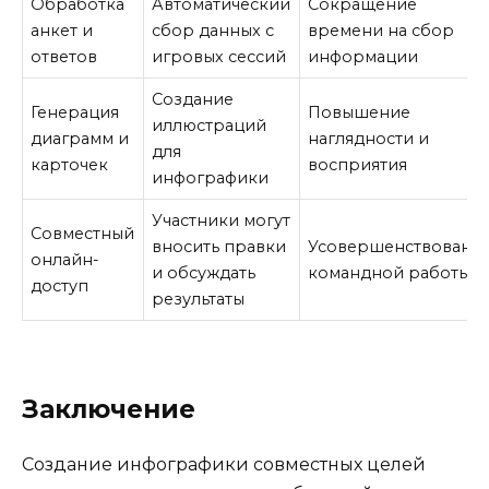
Обработка
Автоматический
Сокращение
анкет и
сбор данных с
времени на сбор
ответов
игровых сессий
информации
Создание
Генерация
Повышение
иллюстраций
диаграмм и
наглядности и
для
карточек
восприятия
инфографики
Участники могут
Совместный
вносить правки
Усовершенствовани
онлайн-
и обсуждать
командной работы
доступ
результаты
Заключение
Создание инфографики совместных целей