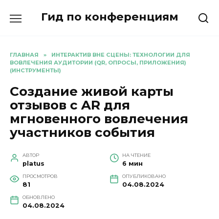
Перейти
Гид по конференциям
к
содержанию
ГЛАВНАЯ
»
ИНТЕРАКТИВ ВНЕ СЦЕНЫ: ТЕХНОЛОГИИ ДЛЯ
ВОВЛЕЧЕНИЯ АУДИТОРИИ (QR, ОПРОСЫ, ПРИЛОЖЕНИЯ)
(ИНСТРУМЕНТЫ)
Создание живой карты
отзывов с AR для
мгновенного вовлечения
участников события
АВТОР
НА ЧТЕНИЕ
platus
6 мин
ПРОСМОТРОВ
ОПУБЛИКОВАНО
81
04.08.2024
ОБНОВЛЕНО
04.08.2024