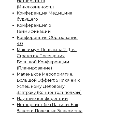
Нетворкинга
(Инклюзивность)
Конференция Медицина
будущего
Конференция о
Геймификации
Конференция Образование
4.0
Максимум Пользы за 2 Дня:
Стратегия Посещения
Большой Конференции
(Планирование)
Маленькое Мероприятие,
Большой Эффект: 5 Ключей к
Успешному Деловому
Завтраку (Концентрат пользы)
Научные конференции
Нетворкинг без Паники: Как
Завести Полезные Знакомства