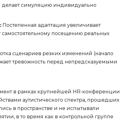
н делает симуляцию индивидуально
:
Постепенная адаптация увеличивает
ет самостоятельному посещению реальных
отка сценариев резких изменений (начало
нижает тревожность перед непредсказуемыми
имент в рамках крупнейшей HR-конференции
ройствами аутистического спектра, прошедших
ись в пространстве и не испытывали
тии, в то время как в контрольной группе