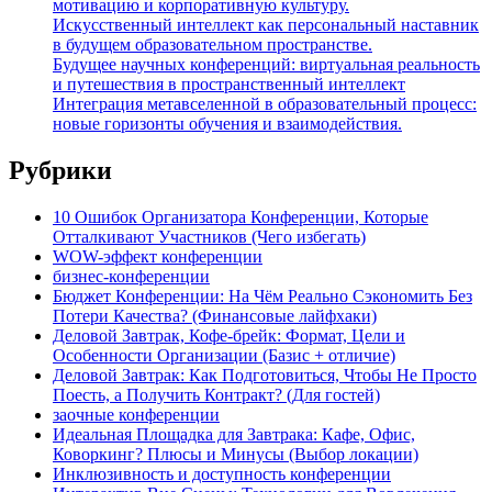
мотивацию и корпоративную культуру.
Искусственный интеллект как персональный наставник
в будущем образовательном пространстве.
Будущее научных конференций: виртуальная реальность
и путешествия в пространственный интеллект
Интеграция метавселенной в образовательный процесс:
новые горизонты обучения и взаимодействия.
Рубрики
10 Ошибок Организатора Конференции, Которые
Отталкивают Участников (Чего избегать)
WOW-эффект конференции
бизнес-конференции
Бюджет Конференции: На Чём Реально Сэкономить Без
Потери Качества? (Финансовые лайфхаки)
Деловой Завтрак, Кофе-брейк: Формат, Цели и
Особенности Организации (Базис + отличие)
Деловой Завтрак: Как Подготовиться, Чтобы Не Просто
Поесть, а Получить Контракт? (Для гостей)
заочные конференции
Идеальная Площадка для Завтрака: Кафе, Офис,
Коворкинг? Плюсы и Минусы (Выбор локации)
Инклюзивность и доступность конференции