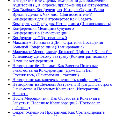
Интерактив Вне Сцены: Технологии для Вовлечения
Аудитории (QR, опросы, приложения) (Инструменты)
Как Выбрать Конференцию, Которая Окупит Ваши
Время и Деньги: Чек-лист (Для посетителей)
Конференция для Интровертов: Как Создать
Комфортную Среду для Нетворкинга (Инклюзивность)
Конференция Медицина будущего
Конференция о Геймификации
Конференция Образование 4.0
Максимум Пользы за 2 Дня: Стратегия Посещения
Большой Конференции (Планирование)
Маленькое Мероприятие, Большой Эффект: 5 Ключей к
Успешному Деловому Завтраку (Концентрат пользы)
Научные конференции
Нетворкинг без Паники: Как Завести Полезные
Знакомства на Конференции (Даже Если Вы
Стесняетесь) (Психология + тактики)
Нетворкинг как ключевая ценность конференций
Нетворкинг на Деловом Завтраке: 3 Игры для Быстрого
Знакомства и Полезных Контактов (Интерактив)
Новости
После Мероприятия: Как Обработать Контакты и
Запустить Полезные Коллаборации? (Пост-эвент
действие)
Секрет Успешной Программы: Как Сбалансировать