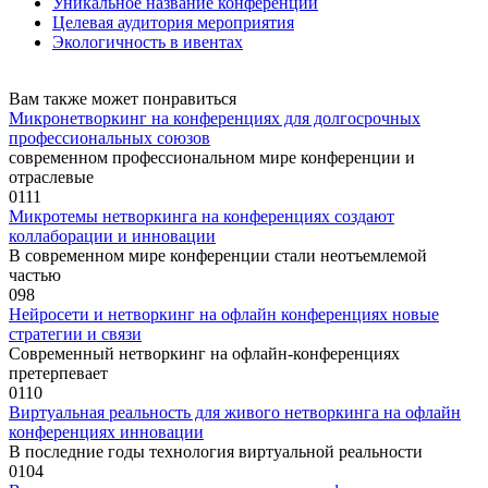
Уникальное название конференции
Целевая аудитория мероприятия
Экологичность в ивентах
Вам также может понравиться
Микронетворкинг на конференциях для долгосрочных
профессиональных союзов
современном профессиональном мире конференции и
отраслевые
0
111
Микротемы нетворкинга на конференциях создают
коллаборации и инновации
В современном мире конференции стали неотъемлемой
частью
0
98
Нейросети и нетворкинг на офлайн конференциях новые
стратегии и связи
Современный нетворкинг на офлайн-конференциях
претерпевает
0
110
Виртуальная реальность для живого нетворкинга на офлайн
конференциях инновации
В последние годы технология виртуальной реальности
0
104