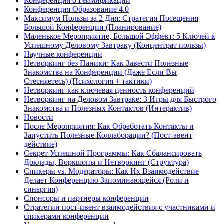
Конференция о Геймификации
Конференция Образование 4.0
Максимум Пользы за 2 Дня: Стратегия Посещения
Большой Конференции (Планирование)
Маленькое Мероприятие, Большой Эффект: 5 Ключей к
Успешному Деловому Завтраку (Концентрат пользы)
Научные конференции
Нетворкинг без Паники: Как Завести Полезные
Знакомства на Конференции (Даже Если Вы
Стесняетесь) (Психология + тактики)
Нетворкинг как ключевая ценность конференций
Нетворкинг на Деловом Завтраке: 3 Игры для Быстрого
Знакомства и Полезных Контактов (Интерактив)
Новости
После Мероприятия: Как Обработать Контакты и
Запустить Полезные Коллаборации? (Пост-эвент
действие)
Секрет Успешной Программы: Как Сбалансировать
Доклады, Воркшопы и Нетворкинг (Структура)
Спикеры vs. Модераторы: Как Их Взаимодействие
Делает Конференцию Запоминающейся (Роли и
синергия)
Спонсоры и партнеры конференции
Стратегии пост-ивент взаимодействия с участниками и
спикерами конференции