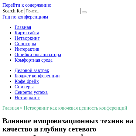
Перейти к содержанию
Search for:
Гид по конференциям
Главная
Карта сайта
Нетворкинг
Спонсоры
Интерактив
Ошибки организатора
Комфортная среда
Деловой завтрак
Бюджет конференции
Кофе-брейк
Спикеры
Секреты успеха
Нетворкинг
Главная
»
Нетворкинг как ключевая ценность конференций
Влияние импровизационных техник на
качество и глубину сетевого