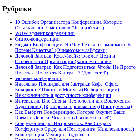
Рубрики
10 Ошибок Организатора Конференции, Которые
Отталкивают Участников (Чего избегать)
WOW-эффект конференции
бизнес-конференции
Бюджет Конференции: На Чём Реально Сэкономить Без
Потери Качества? (Финансовые лайфхаки)
Деловой Завтрак, Кофе-брейк: Формат, Цели и
Особенности Организации (Базис + отличие)
Деловой Завтрак: Как Подготовиться, Чтобы Не Просто
Поесть, а Получить Контракт? (Для гостей)
заочные конференции
Идеальная Площадка для Завтрака: Кафе, Офис,
Коворкинг? Плюсы и Минусы (Выбор локации)
Инклюзивность и доступность конференции
Интерактив Вне Сцены: Технологии для Вовлечения
Аудитории (QR, опросы, приложения) (Инструменты)
Как Выбрать Конференцию, Которая Окупит Ваши
Время и Деньги: Чек-лист (Для посетителей)
Конференция для Интровертов: Как Создать
Комфортную Среду для Нетворкинга (Инклюзивность)
Конференция Медицина будущего