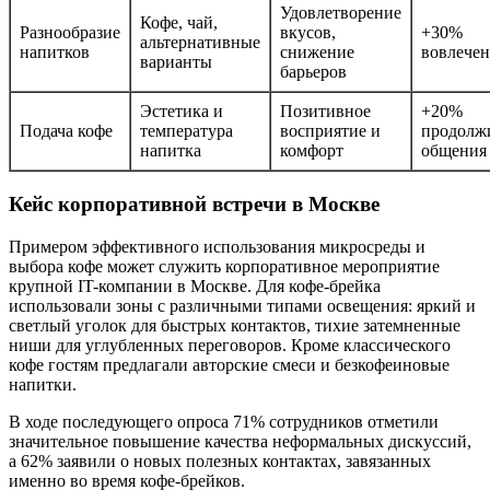
Удовлетворение
Кофе, чай,
Разнообразие
вкусов,
+30%
альтернативные
напитков
снижение
вовлече
варианты
барьеров
Эстетика и
Позитивное
+20%
Подача кофе
температура
восприятие и
продолж
напитка
комфорт
общения
Кейс корпоративной встречи в Москве
Примером эффективного использования микросреды и
выбора кофе может служить корпоративное мероприятие
крупной IT-компании в Москве. Для кофе-брейка
использовали зоны с различными типами освещения: яркий и
светлый уголок для быстрых контактов, тихие затемненные
ниши для углубленных переговоров. Кроме классического
кофе гостям предлагали авторские смеси и безкофеиновые
напитки.
В ходе последующего опроса 71% сотрудников отметили
значительное повышение качества неформальных дискуссий,
а 62% заявили о новых полезных контактах, завязанных
именно во время кофе-брейков.