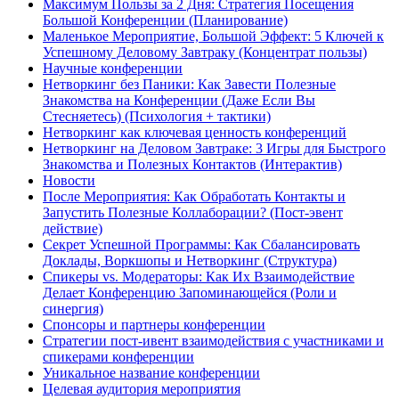
Максимум Пользы за 2 Дня: Стратегия Посещения
Большой Конференции (Планирование)
Маленькое Мероприятие, Большой Эффект: 5 Ключей к
Успешному Деловому Завтраку (Концентрат пользы)
Научные конференции
Нетворкинг без Паники: Как Завести Полезные
Знакомства на Конференции (Даже Если Вы
Стесняетесь) (Психология + тактики)
Нетворкинг как ключевая ценность конференций
Нетворкинг на Деловом Завтраке: 3 Игры для Быстрого
Знакомства и Полезных Контактов (Интерактив)
Новости
После Мероприятия: Как Обработать Контакты и
Запустить Полезные Коллаборации? (Пост-эвент
действие)
Секрет Успешной Программы: Как Сбалансировать
Доклады, Воркшопы и Нетворкинг (Структура)
Спикеры vs. Модераторы: Как Их Взаимодействие
Делает Конференцию Запоминающейся (Роли и
синергия)
Спонсоры и партнеры конференции
Стратегии пост-ивент взаимодействия с участниками и
спикерами конференции
Уникальное название конференции
Целевая аудитория мероприятия