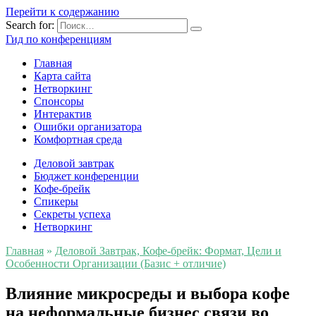
Перейти к содержанию
Search for:
Гид по конференциям
Главная
Карта сайта
Нетворкинг
Спонсоры
Интерактив
Ошибки организатора
Комфортная среда
Деловой завтрак
Бюджет конференции
Кофе-брейк
Спикеры
Секреты успеха
Нетворкинг
Главная
»
Деловой Завтрак, Кофе-брейк: Формат, Цели и
Особенности Организации (Базис + отличие)
Влияние микросреды и выбора кофе
на неформальные бизнес связи во