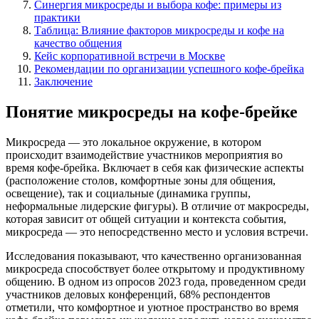
Синергия микросреды и выбора кофе: примеры из
практики
Таблица: Влияние факторов микросреды и кофе на
качество общения
Кейс корпоративной встречи в Москве
Рекомендации по организации успешного кофе-брейка
Заключение
Понятие микросреды на кофе-брейке
Микросреда — это локальное окружение, в котором
происходит взаимодействие участников мероприятия во
время кофе-брейка. Включает в себя как физические аспекты
(расположение столов, комфортные зоны для общения,
освещение), так и социальные (динамика группы,
неформальные лидерские фигуры). В отличие от макросреды,
которая зависит от общей ситуации и контекста события,
микросреда — это непосредственно место и условия встречи.
Исследования показывают, что качественно организованная
микросреда способствует более открытому и продуктивному
общению. В одном из опросов 2023 года, проведенном среди
участников деловых конференций, 68% респондентов
отметили, что комфортное и уютное пространство во время