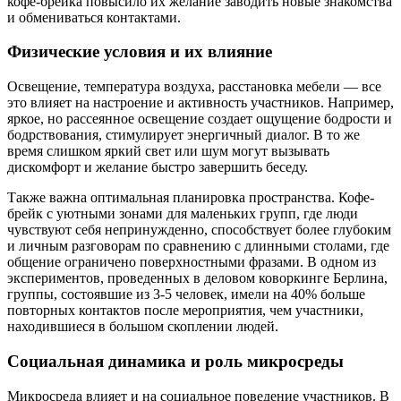
кофе-брейка повысило их желание заводить новые знакомства
и обмениваться контактами.
Физические условия и их влияние
Освещение, температура воздуха, расстановка мебели — все
это влияет на настроение и активность участников. Например,
яркое, но рассеянное освещение создает ощущение бодрости и
бодрствования, стимулирует энергичный диалог. В то же
время слишком яркий свет или шум могут вызывать
дискомфорт и желание быстро завершить беседу.
Также важна оптимальная планировка пространства. Кофе-
брейк с уютными зонами для маленьких групп, где люди
чувствуют себя непринужденно, способствует более глубоким
и личным разговорам по сравнению с длинными столами, где
общение ограничено поверхностными фразами. В одном из
экспериментов, проведенных в деловом коворкинге Берлина,
группы, состоявшие из 3-5 человек, имели на 40% больше
повторных контактов после мероприятия, чем участники,
находившиеся в большом скоплении людей.
Социальная динамика и роль микросреды
Микросреда влияет и на социальное поведение участников. В