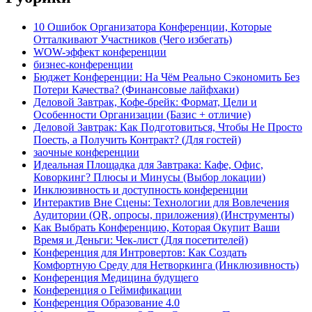
10 Ошибок Организатора Конференции, Которые
Отталкивают Участников (Чего избегать)
WOW-эффект конференции
бизнес-конференции
Бюджет Конференции: На Чём Реально Сэкономить Без
Потери Качества? (Финансовые лайфхаки)
Деловой Завтрак, Кофе-брейк: Формат, Цели и
Особенности Организации (Базис + отличие)
Деловой Завтрак: Как Подготовиться, Чтобы Не Просто
Поесть, а Получить Контракт? (Для гостей)
заочные конференции
Идеальная Площадка для Завтрака: Кафе, Офис,
Коворкинг? Плюсы и Минусы (Выбор локации)
Инклюзивность и доступность конференции
Интерактив Вне Сцены: Технологии для Вовлечения
Аудитории (QR, опросы, приложения) (Инструменты)
Как Выбрать Конференцию, Которая Окупит Ваши
Время и Деньги: Чек-лист (Для посетителей)
Конференция для Интровертов: Как Создать
Комфортную Среду для Нетворкинга (Инклюзивность)
Конференция Медицина будущего
Конференция о Геймификации
Конференция Образование 4.0