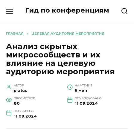
Перейти
Гид по конференциям
к
содержанию
ГЛАВНАЯ
»
ЦЕЛЕВАЯ АУДИТОРИЯ МЕРОПРИЯТИЯ
Анализ скрытых
микросообществ и их
влияние на целевую
аудиторию мероприятия
АВТОР
НА ЧТЕНИЕ
platus
5 мин
ПРОСМОТРОВ
ОПУБЛИКОВАНО
80
11.09.2024
ОБНОВЛЕНО
11.09.2024